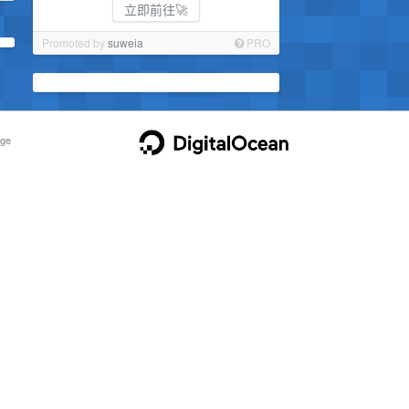
立即前往🚀
Promoted by
suweia
PRO
ge