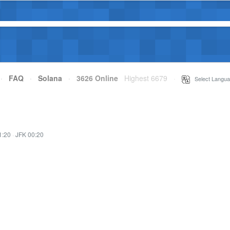
·
FAQ
·
Solana
·
3626 Online
Highest 6679
·
Select Langua
1:20
·
JFK 00:20