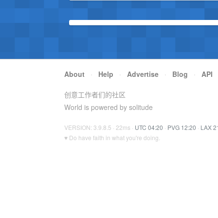
About
·
Help
·
Advertise
·
Blog
·
API
创意工作者们的社区
World is powered by solitude
VERSION: 3.9.8.5 · 22ms ·
UTC 04:20
·
PVG 12:20
·
LAX 2
♥ Do have faith in what you're doing.