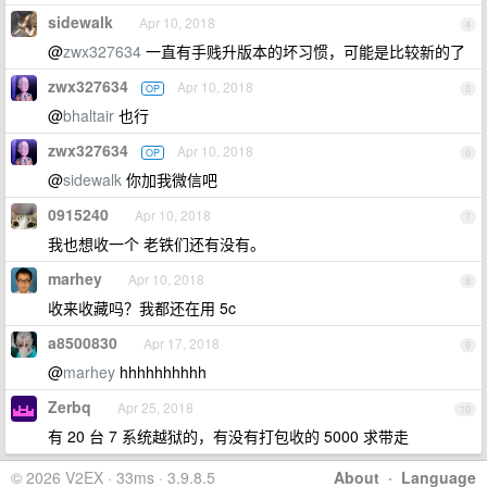
sidewalk
Apr 10, 2018
4
@
zwx327634
一直有手贱升版本的坏习惯，可能是比较新的了
zwx327634
Apr 10, 2018
OP
5
@
bhaltair
也行
zwx327634
Apr 10, 2018
OP
6
@
sidewalk
你加我微信吧
0915240
Apr 10, 2018
7
我也想收一个 老铁们还有没有。
marhey
Apr 10, 2018
8
收来收藏吗？我都还在用 5c
a8500830
Apr 17, 2018
9
@
marhey
hhhhhhhhhh
Zerbq
Apr 25, 2018
10
有 20 台 7 系统越狱的，有没有打包收的 5000 求带走
© 2026 V2EX · 33ms · 3.9.8.5
About
·
Language