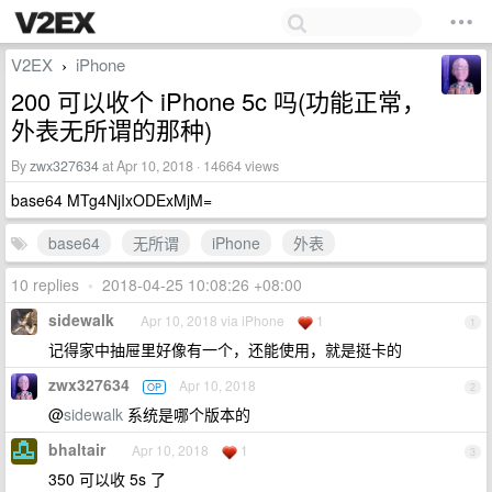
V2EX
iPhone
›
200 可以收个 iPhone 5c 吗(功能正常，
外表无所谓的那种)
By
zwx327634
at Apr 10, 2018 · 14664 views
base64 MTg4NjIxODExMjM=
base64
无所谓
iPhone
外表
10 replies
•
2018-04-25 10:08:26 +08:00
sidewalk
Apr 10, 2018 via iPhone
1
1
记得家中抽屉里好像有一个，还能使用，就是挺卡的
zwx327634
Apr 10, 2018
OP
2
@
sidewalk
系统是哪个版本的
bhaltair
Apr 10, 2018
1
3
350 可以收 5s 了