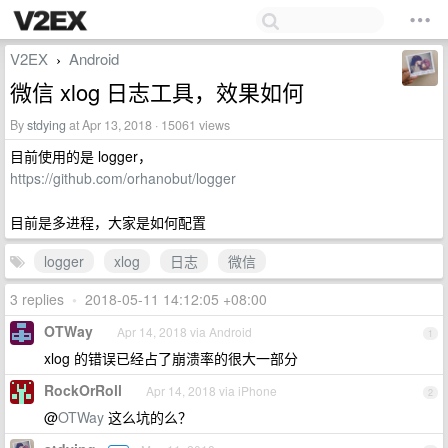
V2EX
Android
›
微信 xlog 日志工具，效果如何
By
stdying
at Apr 13, 2018 · 15061 views
目前使用的是 logger，
https://github.com/orhanobut/logger
目前是多进程，大家是如何配置
logger
xlog
日志
微信
3 replies
•
2018-05-11 14:12:05 +08:00
OTWay
Apr 14, 2018 via Android
1
xlog 的错误已经占了崩溃率的很大一部分
RockOrRoll
Apr 14, 2018 via iPhone
2
@
OTWay
这么坑的么？