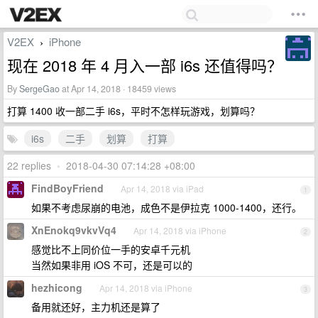
V2EX
iPhone
›
现在 2018 年 4 月入一部 i6s 还值得吗？
By
SergeGao
at Apr 14, 2018 · 18459 views
打算 1400 收一部二手 i6s，平时不怎样玩游戏，划算吗？
i6s
二手
划算
打算
22 replies
•
2018-04-30 07:14:28 +08:00
FindBoyFriend
Apr 14, 2018 via iPad
1
如果不考虑尿崩的电池，成色不是伊拉克 1000-1400，还行。
XnEnokq9vkvVq4
Apr 14, 2018 via iPhone
2
感觉比不上同价位一手的安卓千元机
当然如果非用 iOS 不可，还是可以的
hezhicong
Apr 14, 2018 via iPhone
3
备用就还好，主力机还是算了