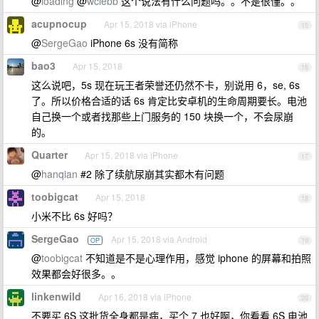
@
loading
@
wclebb
这个说法有什么问题吗。。不是很懂。。
acupnocup
Apr 15, 2018 via iPhone
15
@
SergeGao
iPhone 6s 没有简称
bao3
Apr 15, 2018
16
这么说吧，5s 现在玩王者荣誉还仍然不卡，别说用 6，se, 6s
了。所以价格合适的话 6s 肯定比安卓机的生命周期要长。电池
自己换一个或者找那些上门服务的 150 块换一个，不会尿崩
的。
Quarter
Apr 15, 2018 via iPhone
17
@
hanqian
#2 除了续航尿崩其实都木有问题
toobigcat
Apr 15, 2018
18
小米不比 6s 好吗？
SergeGao
Apr 15, 2018 via Android
OP
19
@
toobigcat
不知道是不是心理作用，感觉 iphone 的屏幕和拍照
效果都会好很多。。
linkenwild
Apr 16, 2018 via iPhone
20
不要买 6S 这批货全身都是病，买个 7 也好啊，你看看 6S 电池