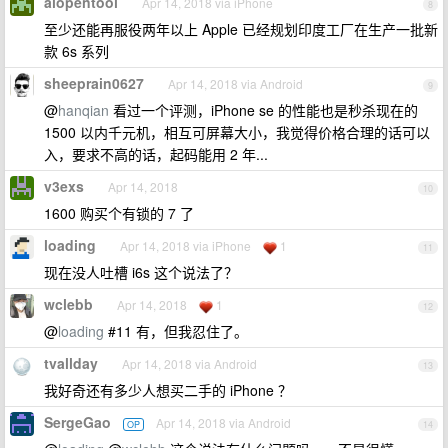
aiopentool
Apr 14, 2018 via iPhone
8
至少还能再服役两年以上 Apple 已经规划印度工厂在生产一批新
款 6s 系列
sheeprain0627
Apr 14, 2018 via Android
9
@
hanqian
看过一个评测，iPhone se 的性能也是秒杀现在的
1500 以内千元机，相互可屏幕大小，我觉得价格合理的话可以
入，要求不高的话，起码能用 2 年...
v3exs
Apr 14, 2018
10
1600 购买个有锁的 7 了
loading
Apr 14, 2018 via iPhone
1
11
现在没人吐槽 i6s 这个说法了？
wclebb
Apr 14, 2018
1
12
@
loading
#11 有，但我忍住了。
tvallday
Apr 14, 2018 via Android
13
我好奇还有多少人想买二手的 iPhone ？
SergeGao
Apr 14, 2018 via Android
OP
14