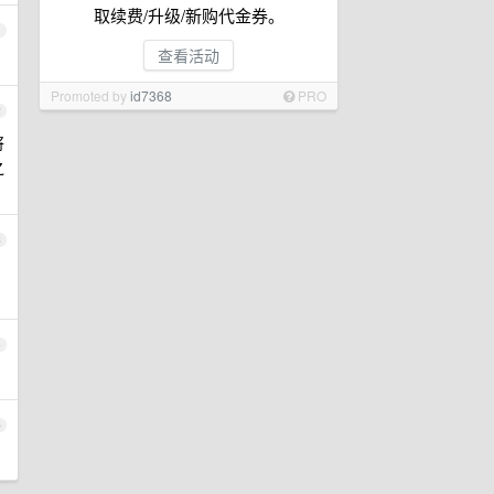
取续费/升级/新购代金券。
1
查看活动
Promoted by
id7368
PRO
2
将
之
3
4
5