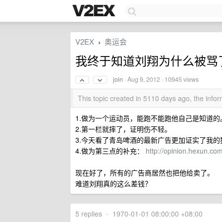
V2EX
奥运会
›
我终于知道刘翔为什么被骂
join
·
Aug 9, 2012
· 10945 views
This topic created in 5110 days ago, the inf
1.做为一个运动员，能跑不能跑他自己是知道的
2.第一栏就摔了，证明伤不轻。
3.今天看了青岛啤酒的最新广告更加证实了我的
4.做为第三点的补充：
http://opinion.hexun.c
现在好了，所有的广告商居然也把他给卖了。
难道刘翔真的这么差钱？
5 replies
•
1970-01-01 08:00:00 +08:00