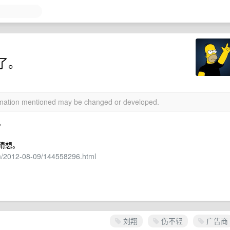
了。
ormation mentioned may be changed or developed.
。
猜想。
om/2012-08-09/144558296.html
刘翔
伤不轻
广告商