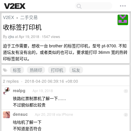
V2EX
二手交易
›
收标签打印机
By
zjks
at Apr 19, 2018 · 1547 views
迫于工作需要，想收一台 brother 的标签打印机，型号 pt-9700. 不知
道坛友有没有出的，或者类似的也可以，要求能打印 36mm 宽的热转
印标签就可以。
标签
热转印
打印机
坛友
2 replies
•
2018-04-20 06:39:16 +08:00
realpg
Apr 19, 2018
1
铁路红票制票机了解一下……
不过貌似都比较贵
densuc
Apr 20, 2018 via iPhone
2
咕咕机了解一下
不知道是否符合