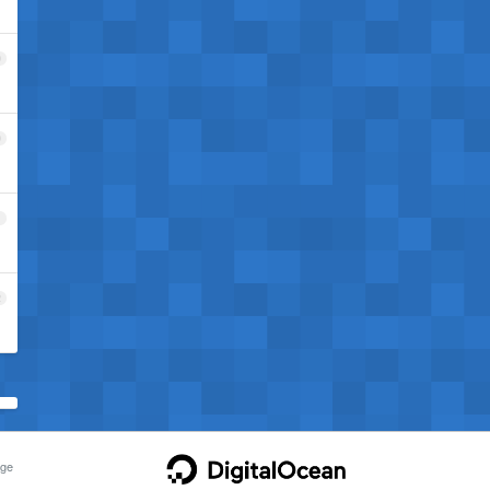
9
0
1
2
ge