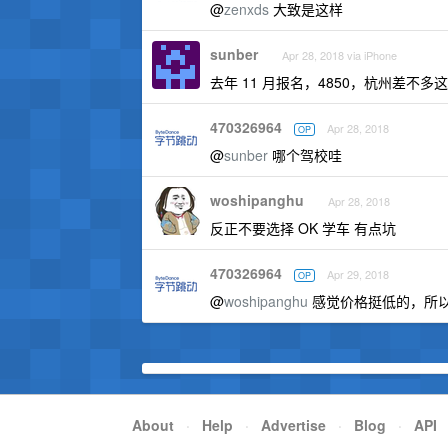
@
zenxds
大致是这样
sunber
Apr 28, 2018 via iPhone
去年 11 月报名，4850，杭州差不
470326964
Apr 28, 2018
OP
@
sunber
哪个驾校哇
woshipanghu
Apr 28, 2018
反正不要选择 OK 学车 有点坑
470326964
Apr 29, 2018
OP
@
woshipanghu
感觉价格挺低的，所以
About
·
Help
·
Advertise
·
Blog
·
API