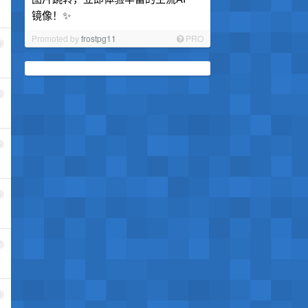
镜像！✨
Promoted by
frostpg11
PRO
3
4
5
6
7
8