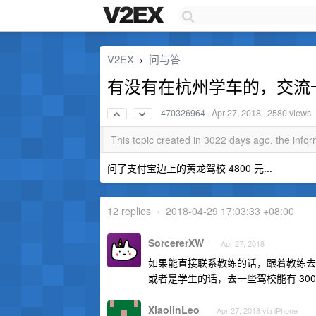
V2EX
问与答
›
有没有在杭州学车的，交流
470326964
·
Apr 27, 2018
· 2580 views
This topic created in 3022 days ago, the inf
问了支付宝边上的黄龙驾校 4800 元...
12 replies
•
2018-04-29 17:03:33 +08:00
SorcererXW
Apr 27, 2018
如果能直接联系教练的话，跟着教练去
或者是学生的话，去一些驾校能有 300-
XiaolinLeo
Apr 27, 2018 via iPhone