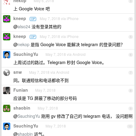
nekop
May 6, 2018
3
上 Google Voice 吧
kneep
May 7, 2018 via iPhone
OP
4
@
also24
没有登录其他的
kneep
May 7, 2018 via iPhone
OP
5
@
nekop
是指 Google Voice 能解决 telegram 的登录问题？
SsuchingYu
May 7, 2018 via Android
6
上周试过的路过。Telegram 秒封 Google Voice。
snw
May 7, 2018 via Android
7
同。联通短信和电话都收不到
Funian
May 7, 2018
8
应该是 TG 屏蔽了移动的部分号码
shaobin
May 7, 2018
9
@
SsuchingYu
刚用 gv 修改了自己的 telegram 电话， 没问题啊
SsuchingYu
May 7, 2018
10
@
shaobin
运气。