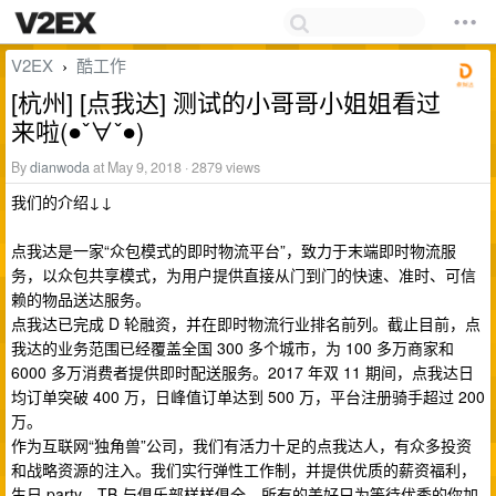
V2EX
酷工作
›
[杭州] [点我达] 测试的小哥哥小姐姐看过
来啦(●ˇ∀ˇ●)
By
dianwoda
at May 9, 2018 · 2879 views
我们的介绍↓↓
点我达是一家“众包模式的即时物流平台”，致力于末端即时物流服
务，以众包共享模式，为用户提供直接从门到门的快速、准时、可信
赖的物品送达服务。
点我达已完成 D 轮融资，并在即时物流行业排名前列。截止目前，点
我达的业务范围已经覆盖全国 300 多个城市，为 100 多万商家和
6000 多万消费者提供即时配送服务。2017 年双 11 期间，点我达日
均订单突破 400 万，日峰值订单达到 500 万，平台注册骑手超过 200
万。
作为互联网“独角兽”公司，我们有活力十足的点我达人，有众多投资
和战略资源的注入。我们实行弹性工作制，并提供优质的薪资福利，
生日 party，TB 与俱乐部样样俱全，所有的美好只为等待优秀的你加