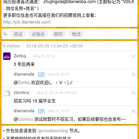
简历投递直达通道：
zhujingxia@dianwoba.com
(主题标记为 "V2EX
- 岗位名称+姓名" )
更多职位信息也可直接在我们的招聘官网上查看：
http://job.dianwoda.com/
测试
点我达
即时
物流
4 replies
•
2018-05-09 13:34:05 +08:00
Zerbq
May 9, 2018
1
3 年后再来
dianwoda
May 9, 2018
OP
2
@
Zerbq
欢迎欢迎(。・∀・)ノ
zzcmcu
May 9, 2018 via iPhone
3
招实习吗 19 届毕业生
dianwoda
May 9, 2018
OP
4
@
zzcmcu
测试岗暂时不招实习，如果后续要招也会发布~~
• 外包信息请发到
/go/outsourcing
节点。
• 不要把相同的信息发到不同的节点