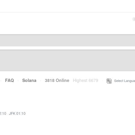
·
FAQ
·
Solana
·
3818 Online
Highest 6679
·
Select Langua
2:10
·
JFK 01:10