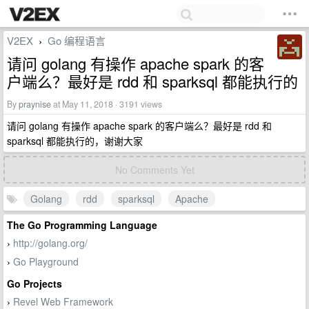
V2EX
Go 编程语言
›
请问 golang 有操作 apache spark 的客
户端么？最好是 rdd 和 sparksql 都能执行的
By
praynise
at May 11, 2018 · 3191 views
请问 golang 有操作 apache spark 的客户端么？最好是 rdd 和
sparksql 都能执行的，谢谢大家
No Comments Yet
Golang
rdd
sparksql
Apache
The Go Programming Language
http://golang.org/
›
Go Playground
›
Go Projects
Revel Web Framework
›