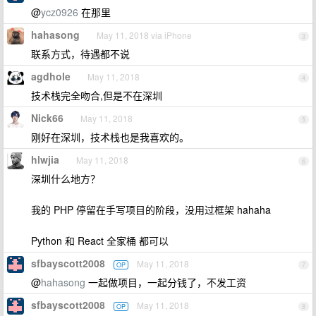
@
ycz0926
在那里
hahasong
May 11, 2018 via iPhone
3
联系方式，待遇都不说
agdhole
May 11, 2018
4
技术栈完全吻合,但是不在深圳
Nick66
May 11, 2018
5
刚好在深圳，技术栈也是我喜欢的。
hlwjia
May 11, 2018
6
深圳什么地方？
我的 PHP 停留在手写项目的阶段，没用过框架 hahaha
Python 和 React 全家桶 都可以
sfbayscott2008
May 11, 2018
OP
7
@
hahasong
一起做项目，一起分钱了，不发工资
sfbayscott2008
May 11, 2018
OP
8