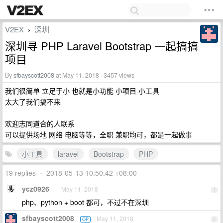
V2EX
深圳
›
深圳寻 PHP Laravel Bootstrap 一起搞搞
项目
By
sfbayscott2008
at May 11, 2018 · 3457 views
我们很简单 立足于小 也就是小功能 小项目 小工具
太大了我们搞不来
欢迎志同道合的人联系
可以提供场地 网络 电脑等等，全职 兼职均可，都是一起做事
小工具
laravel
Bootstrap
PHP
19 replies
•
2018-05-13 10:50:42 +08:00
ycz0926
May 11, 2018
1
php、python + boot 都可，不过不在深圳
sfbayscott2008
May 11, 2018
OP
2