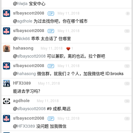
@
hlwjia
宝安中心
sfbayscott2008
May 11, 2018
OP
9
@
agdhole
为过去找你吧，你在哪个城市
sfbayscott2008
May 11, 2018
OP
10
@
Nick66
乖乖 太合适了 住哪里
hahasong
May 11, 2018
1
11
@
sfbayscott2008
可以兼职，离的也近。拉个群吧
sfbayscott2008
May 11, 2018
OP
12
@
hahasong
微信群，就我们 2 个人，加我微信吧 ID:brooks
HFX3389
May 11, 2018
13
能进去学习吗？
agdhole
May 11, 2018
14
@
sfbayscott2008
#9 成都,略远
sfbayscott2008
May 12, 2018
OP
15
@
HFX3389
没问题 加我微信