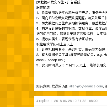
[大数据研发实习生 - 广告系统]
职位描述
1、负责通用数据平台和分析型产品，服务于今
2、面向 PB 级超大规模数据问题，每天处理
3、为大数据的全生命周期提供服务，覆盖数据
4、构建设计良好的数据流、数据仓库、调度系
据的使用门槛，保证系统稳定高效运行，以实现
5、接收应届生，表现优秀有转正机会。
职位要求学历硕士及以上
1、计算机相关专业，基础扎实，编码能力强悍
2、有大数据相关工具 /框架经验者优先，e.g. Hadoop, Mapr
canal，sqoop etc ；
3、实习时间满足 3 个月*5 天以上，能够长
如有意向, 发送简历到
allen@bytedance.com
,
4 replies
•
2018-06-28 10:31:32 +08:00