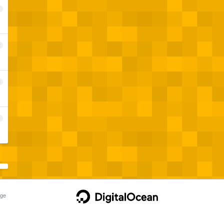
1
2
3
4
ge