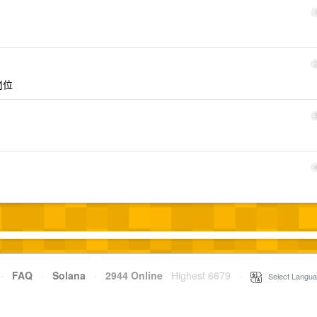
岗位
·
FAQ
·
Solana
·
2944 Online
Highest 6679
·
Select Langua