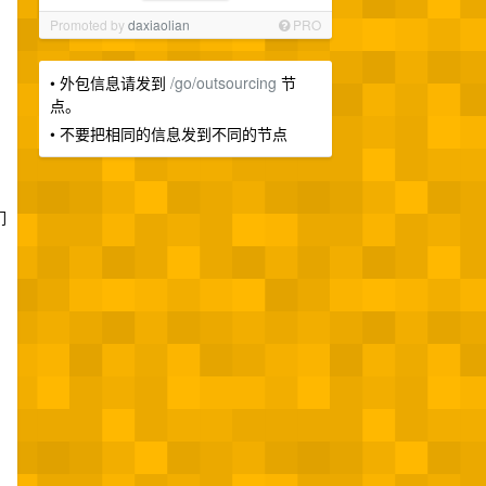
Promoted by
daxiaolian
PRO
• 外包信息请发到
/go/outsourcing
节
点。
• 不要把相同的信息发到不同的节点
们