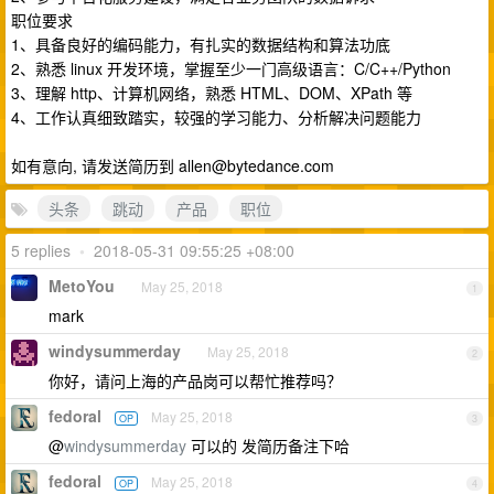
职位要求
1、具备良好的编码能力，有扎实的数据结构和算法功底
2、熟悉 linux 开发环境，掌握至少一门高级语言：C/C++/Python
3、理解 http、计算机网络，熟悉 HTML、DOM、XPath 等
4、工作认真细致踏实，较强的学习能力、分析解决问题能力
如有意向, 请发送简历到
allen@bytedance.com
头条
跳动
产品
职位
5 replies
•
2018-05-31 09:55:25 +08:00
MetoYou
May 25, 2018
1
mark
windysummerday
May 25, 2018
2
你好，请问上海的产品岗可以帮忙推荐吗？
fedoral
May 25, 2018
OP
3
@
windysummerday
可以的 发简历备注下哈
fedoral
May 25, 2018
OP
4