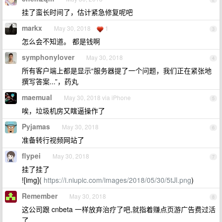
挂了蛮长时间了，估计紧急修复呢吧
markx
May 30, 2018
1
3
怎么会不知道。 都是钱啊
symphonylover
May 30, 2018
4
所有客户端上都是显示“服务器提了一个问题，我们正在紧张地
撰写答案...”，药丸
maemual
May 30, 2018 via iPhone
5
唉，垃圾机房又瞎逼操作了
Pyjamas
May 30, 2018
6
准备转行视频网站了
flypei
May 30, 2018
7
挂了挂了
![img](
https://i.niupic.com/images/2018/05/30/5tJl.png
)
Remember
May 30, 2018
8
这公司跟 cnbeta 一样放弃治疗了吧,就指着赚点页游广告费过活
了