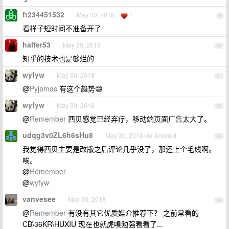
ft234451532
May 30, 2018
1
9
看样子短时间不准备开了
halfer53
May 30, 2018
10
知乎的技术也是够烂的
wyfyw
May 30, 2018
11
@
Pyjamas
有这个趋势😄
wyfyw
May 30, 2018
12
@
Remember
西贝感觉已经弃疗，移动端页面广告太大了。
udqg3v0ZL6h6sHu8
May 30, 2018 via Android
13
我觉得西贝主要是改版之后评论几乎没了，那还上个毛线啊。
唉。
@
Remember
@
wyfyw
vanvesee
May 30, 2018
14
@
Remember
有没有其它优质媒介推荐下？ 之前常看的
CB\36KR\HUXIU 现在也就虎嗅勉强看看了...