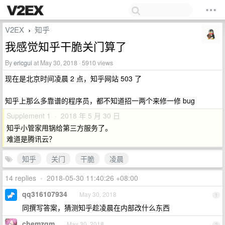
V2EX
知乎
›
我感觉知乎干脆关门算了
By
ericgui
at May 30, 2018 · 5910 views
现在是北京时间凌晨 2 点，知乎网站 503 了
知乎上那么多靠谱的程序员，都不知道招一两个来修一修 bug
Supplement 1 · 2018 年 5 月 30 日
知乎小管家甩锅给第三方服务了。
难道是腾讯云？
知乎
关门
干脆
凌晨
14 replies
•
2018-05-30 11:40:26 +08:00
qq316107934
May 30, 2018
1
同撰写答案，猜测知乎趁凌晨在内部改什么东西
chemzqm
May 30, 2018
2