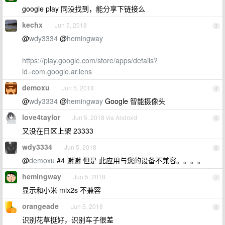
google play 同没找到，能分享下链接么
kechx
Jun 5, 2018
3
@
wdy3334
@
hemingway
https://play.google.com/store/apps/details?
id=com.google.ar.lens
demoxu
Jun 5, 2018
4
@
wdy3334
@
hemingway
Google 智能摄像头
love4taylor
Jun 5, 2018 via Android
5
又没在日区上架 23333
wdy3334
Jun 5, 2018
6
@
demoxu
#4 谢谢 但是 此应用与您的设备不兼容。。。。
hemingway
Jun 5, 2018
7
显示和小米 mix2s 不兼容
orangeade
Jun 5, 2018
8
识别花草挺好，识别车子很差