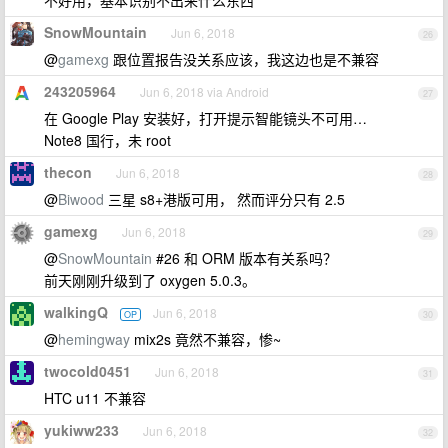
不好用，基本识别不出来什么东西
SnowMountain
Jun 6, 2018
26
@
gamexg
跟位置报告没关系应该，我这边也是不兼容
243205964
Jun 6, 2018 via Android
27
在 Google Play 安装好，打开提示智能镜头不可用…
Note8 国行，未 root
thecon
Jun 6, 2018
28
@
Biwood
三星 s8+港版可用， 然而评分只有 2.5
gamexg
Jun 6, 2018
29
@
SnowMountain
#26 和 ORM 版本有关系吗？
前天刚刚升级到了 oxygen 5.0.3。
walkingQ
Jun 6, 2018
OP
30
@
hemingway
mix2s 竟然不兼容，惨~
twocold0451
Jun 6, 2018
31
HTC u11 不兼容
yukiww233
Jun 6, 2018
32