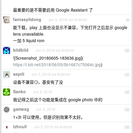
最重要的是不需要启用 Google Assistant 了
fantasylidong
Jun 5, 2018 via Android
9
能下载，play 上面也没显示不兼容，下完打开之后显示 google
lens unavailable.
一加 5 liquid rom
biidbiid
Jun 5, 2018 via Android
10
![Screenshot_20180605-183636.jpg](
https://i.loli.net/2018/06/05/5b1667c75064c.jpg
)
septli
Jun 5, 2018 via Android
11
设备不兼容🙄，基安有了没
Sanko
Jun 5, 2018
12
我记得之前这个功能是集成在 google photo 中的
gamexg
Jun 5, 2018
13
1+3t 可以使用，但是识别效果不太好。
lzhnull
Jun 5, 2018 via Android
14