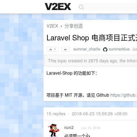
V2EX
分享创造
›
Laravel Shop 电商项目正
summer_charlie
·
summerblue
·
Ju
1
This topic created in 2975 days ago, the inf
Laravel-Shop 的功能如下：
项目基于 MIT 开源，请见 Github
https://githu
15 replies
•
2018-06-23 15:59:26 +08:00
run2
Jun 14, 2018
必须赞一个👍