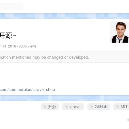
式开源~
n 14, 2018
· 8836 views
ormation mentioned may be changed or developed.
b.com/summerblue/laravel-shop
开源
laravel
GitHub
MIT