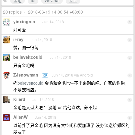
金毛
tel
WeChat
宝宝
20 replies
•
2018-06-19 14:06:54 +08:00
yinxingren
Jun 14, 2018
1
好可爱
iFrey
Jun 14, 2018
2
赞，图一很萌
believeitcould
Jun 14, 2018
3
只有金毛吗
ZJsnowman
Jun 14, 2018 via Android
OP
4
@
believeitcould
金毛和金毛也生不出来别的吧，自家的狗狗，
不是宠物店。
Kilerd
Jun 14, 2018
5
金毛是大型犬吧？ 没地 er 给他溜达，养不起
AllenW
Jun 14, 2018
6
以前养了只金毛 因为没有大空间和要加班了 没办法送给郊区的
朋友了