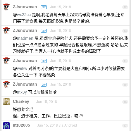
ZJsnowman
Jun 15, 2018
OP
12
@
wx22cc
是啊,我老婆每天早上起来给母狗准备爱心早餐,还专
门买了辅食机.每天擦好多遍.也是够辛苦的.
ZJsnowman
Jun 15, 2018
OP
13
@
madmen
嗯,虽然金毛是陪伴犬,还是需要给予一定的关怀的.我
们也是一点点摸索过来的.早起磨合也是艰难,不想遛狗,哈哈.后来
习惯就好了,当家人一样,也就不构成太多的障碍了
ZJsnowman
Jun 15, 2018
OP
14
@
wekw
对着呢,小狗的主要就是犬瘟和细小.所以小时候就需要
各位关注一下,不要感染.
ZJsnowman
Jun 15, 2018
OP
15
@
mx3y
可以加我微信哈
Charkey
Jun 15, 2018
16
好想养金毛
但，迫于租房、工作、巴拉巴拉，哎 ///
mz02005
Jun 15, 2018 via Android
17