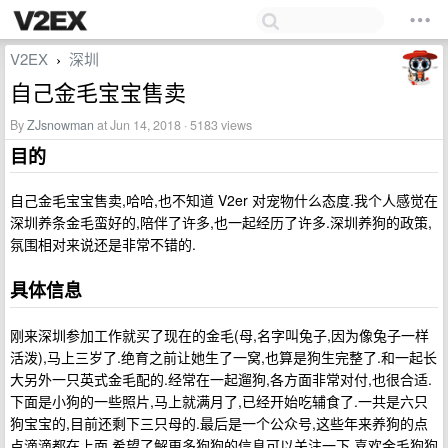
V2EX
深圳
›
自己金毛宝宝售卖
By
ZJsnowman
at Jun 14, 2018 · 5183 views
目的
自己金毛宝宝售卖,哈哈,也不知道 V2er 对宠物什么态度.我个人感觉在
深圳养条金毛蛮好的,陪伴了许多,也一起经历了许多.深圳养狗的政策,
氛围相对来说还是非常不错的.
具体信息
刚来深圳参加工作就买了现在的金毛(母,名字叫兔子,因为像兔子一样
活泼),马上三岁了.绝育之前让她生了一窝,也算是狗生完整了.和一起长
大另外一只英式金毛配的.经常在一起遛狗,各方面非常对付,也很合适.
下面是小狗的一些照片,马上就满月了,已经开始吃辅食了.一共是六只
狗宝宝的,目前还剩下三只母的.最后是一个公众号,这些年来养狗的点
点滴滴都在上面.希望了解更多狗狗的信息可以关注一下,喜欢金毛狗狗