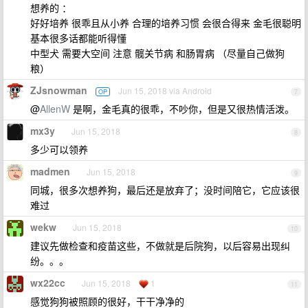
想养的 ：
好好培养 很乖且从小养 合理的培养习惯 会很合得来 金毛很聪明
基本很多话都能听得懂
中型犬 需要大空间 注意 髋关节病 和肠胃病 （尽量自己做狗
粮）
ZJsnowman
Jun 15, 2018 via Android
OP
7
@
AllenW
是啊，金毛真的很乖，不吵你，但是又很热情活泼。
mx3y
Jun 15, 2018
8
多少可以领养
madmen
Jun 15, 2018
9
同城，很多次想养狗，最后还是放弃了；没时间陪它，它应该很
难过
wekw
Jun 15, 2018
10
建议先做检查和疫苗这些，不做就是后院狗，以后容易出现纠
纷。。。
wx22cc
Jun 15, 2018
1
11
感觉狗狗被照顾的很好，干干净净的