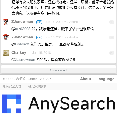
记得有次去朋友家里，还在楼梯走，还差一层楼，他家金毛就热
情地扑到我身上。后来朋友抱歉地说没有拉住。这特么是第一次
去他家。这货是有多自来熟啊。
ZJsnowman
Jun 16, 2018 via Android
OP
18
@
mz02005
😄，我家也这样，贼来了估计也很热情
ZJsnowman
Jun 16, 2018 via Android
OP
19
@
Charkey
我们也是租房，一直都是整租倒是
Charkey
Jun 19, 2018
20
@
ZJsnowman
哈哈哈，挺喜欢你家金毛
Advertisement
© 2026 V2EX · 65ms · 3.9.8.5
About
·
Language
隐私安全无忧，一站式多源搜索