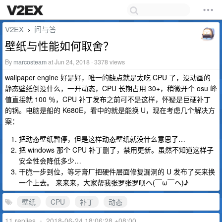
V2EX
问与答
›
壁纸与性能如何取舍？
By
marcosteam
at Jun 24, 2018 · 3378 views
wallpaper engine 好是好，唯一的缺点就是太吃 CPU 了，没动画的
静态壁纸倒没什么，一开动态，CPU 长期占用 30+，稍微开个 osu 峰
值直接就 100 ％，CPU 补丁发布之前可不是这样，怀疑是巨硬补丁
的锅。电脑是船的 K680E，看中的就是能换 U，现在考虑几个解决方
案：
把动态壁纸暂停，但是这样动态壁纸就没什么意思了…
把 windows 那个 CPU 补丁删了，禁用更新。虽然不知道这样子
安全性会降低多少…
干脆一步到位，等牙膏厂把硬件层面修复漏洞的 U 发布了买来换
一个上去。 来来来，大家帮我张罗张罗呗ヘ(￣ω￣ヘ)♪
壁纸
CPU
补丁
动态
11 replies
•
2018-06-24 18:06:28 +08:00