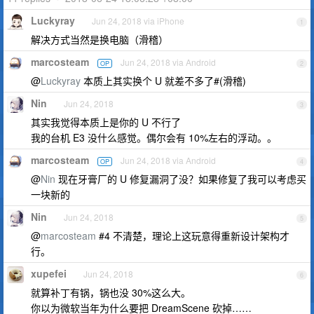
Luckyray
Jun 24, 2018 via iPhone
1
解决方式当然是换电脑（滑稽）
marcosteam
Jun 24, 2018 via Android
OP
2
@
Luckyray
本质上其实换个 U 就差不多了#(滑稽)
Nin
Jun 24, 2018
3
其实我觉得本质上是你的 U 不行了
我的台机 E3 没什么感觉。偶尔会有 10%左右的浮动。。
marcosteam
Jun 24, 2018 via Android
OP
4
@
Nin
现在牙膏厂的 U 修复漏洞了没？如果修复了我可以考虑买
一块新的
Nin
Jun 24, 2018
5
@
marcosteam
#4 不清楚，理论上这玩意得重新设计架构才
行。
xupefei
Jun 24, 2018
6
就算补丁有锅，锅也没 30%这么大。
你以为微软当年为什么要把 DreamScene 砍掉……