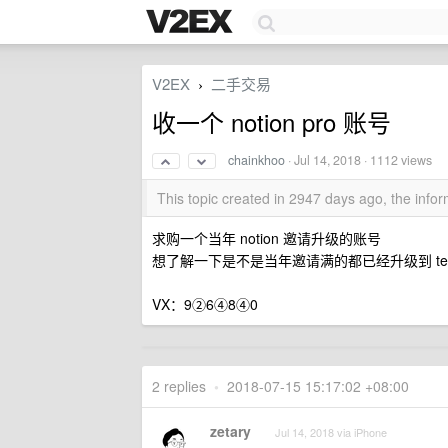
V2EX
二手交易
›
收一个 notion pro 账号
chainkhoo
·
Jul 14, 2018
· 1112 views
This topic created in 2947 days ago, the inf
求购一个当年 notion 邀请升级的账号
想了解一下是不是当年邀请满的都已经升级到 team
VX：9②6④8④0
2 replies
•
2018-07-15 15:17:02 +08:00
zetary
Jul 14, 2018 via iPhone