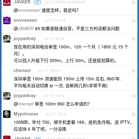
JAVAER
Jul 17, 2018 via Android
OP
3
@
oovveeaarr
速度怎样，稳定吗？
oovveeaarr
Jul 17, 2018
4
@
JAVAER
#3 如果是联通自营，不是三方的话都没问题
joyparkray
Jul 17, 2018
5
现在用的深圳电信单宽 100m，120 一个月（ 1800 元 15 个
月）。
可以找人升级下行 200m，上行 30m。还是挺划算的。
chenset
Jul 17, 2018
6
深圳单宽 100m 测速能到 150m 上传 15m 左右, 960/年.
平均每天自动切换 ip 一次, 会断网几秒(非常不爽)
joyparkray
Jul 17, 2018
7
@
chenset
单宽 100m 960 怎么申请的？
Myprincess
Jul 17, 2018
8
100MB，年付 700，绑手机套餐 189，座机免月租。送 IPTV，
应该快 6 年了吧，一分没降
JAVAER
Jul 17, 2018 via Android