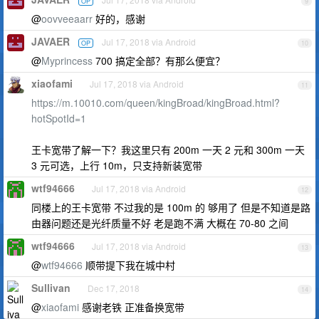
OP
9
@
oovveeaarr
好的，感谢
JAVAER
Jul 17, 2018 via Android
OP
10
@
Myprincess
700 搞定全部？有那么便宜？
xiaofami
Jul 17, 2018 via Android
11
https://m.10010.com/queen/kingBroad/kingBroad.html?
hotSpotId=1
王卡宽带了解一下？我这里只有 200m 一天 2 元和 300m 一天
3 元可选，上行 10m，只支持新装宽带
wtf94666
Jul 17, 2018 via Android
12
同楼上的王卡宽带 不过我的是 100m 的 够用了 但是不知道是路
由器问题还是光纤质量不好 老是跑不满 大概在 70-80 之间
wtf94666
Jul 17, 2018 via Android
13
@
wtf94666
顺带提下我在城中村
Sullivan
Dec 17, 2018
14
@
xiaofami
感谢老铁 正准备换宽带