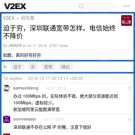
V2EX
问与答
›
迫于穷，深圳联通宽带怎样。电信始终
不降价
By
JAVAER
at Jul 17, 2018 · 9787 views
如题，真的好穷好穷
迫于
穷
宽带
降价
14 replies
•
2018-12-17 20:14:11 +08:00
samueldeng
Jul 17, 2018
1
办过 100Mbps 的，实际体验不错，绝大部分资源能达到
100Mbps，虚标较少。
新加坡阿里云能跑满带宽.
oovveeaarr
Jul 17, 2018
2
深圳联通不存在公网 IP 的喔，注意下就好