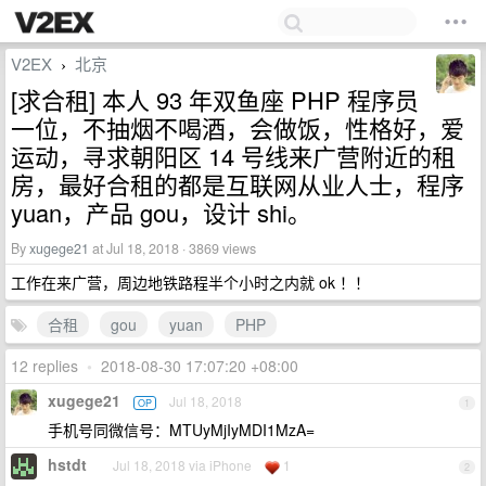
V2EX
北京
›
[求合租] 本人 93 年双鱼座 PHP 程序员
一位，不抽烟不喝酒，会做饭，性格好，爱
运动，寻求朝阳区 14 号线来广营附近的租
房，最好合租的都是互联网从业人士，程序
yuan，产品 gou，设计 shi。
By
xugege21
at Jul 18, 2018 · 3869 views
工作在来广营，周边地铁路程半个小时之内就 ok ！！
合租
gou
yuan
PHP
12 replies
•
2018-08-30 17:07:20 +08:00
xugege21
Jul 18, 2018
OP
1
手机号同微信号：MTUyMjIyMDI1MzA=
hstdt
Jul 18, 2018 via iPhone
1
2