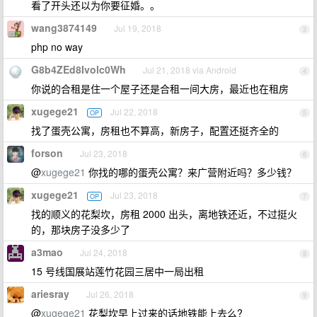
看了开头还以为你要征婚。。
wang3874149
Jul 19, 2018
3
php no way
G8b4ZEd8Ivolc0Wh
Jul 21, 2018 via Android
4
你说的合租是住一个屋子还是合租一间大房，最近也在租房
xugege21
Jul 22, 2018
OP
5
找了蛋壳公寓，房租也不算高，新房子，配置还挺齐全的
forson
Jul 23, 2018
6
@
xugege21
你找的哪的蛋壳公寓？来广营附近吗？多少钱？
xugege21
Jul 23, 2018
OP
7
找的顺义的花梨坎，房租 2000 出头，离地铁还近，不过挺火
的，那块房子没多少了
a3mao
Jul 24, 2018
8
15 号线国展站莲竹花园三居中一局出租
ariesray
Jul 26, 2018
9
@
xugege21
花梨坎早上过来的话地铁能上去么?