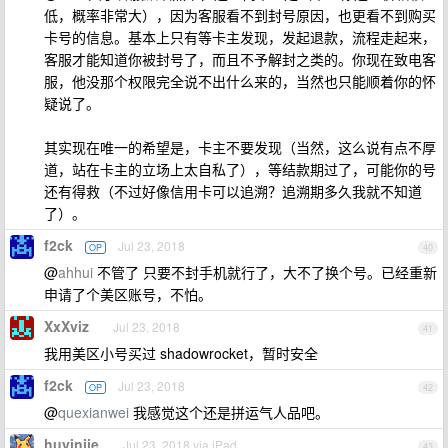
低，概率非常大），因为客服看不到封号原因，也更看不到购买
卡号的信息。基本上只有等卡主发现，发起退款，流程走起来，
客服才能知道你被封号了，而且不予解封之类的。你现在致电客
服，他没那个权限完全说不出什么来的，当然也只能顺着你的怀
疑说了。
其实现在唯一的希望是，卡主不要发现（当然，这么说有点不厚
道，站在卡主的立场上太自私了），等结款期过了，可能你的号
还有得救（不过好像信用卡可以追溯？追溯期多久我就不知道
了）。
f2ck
Jul 23, 2018
OP
40
@
ahhui
不管了 只要不封手机就行了，大不了换个号。已经重新
申请了个美区账号，不怕。
XxXviz
Jul 23, 2018
41
我用美区小号买过 shadowrocket，暂时安全
f2ck
Jul 23, 2018
OP
42
@
quexianwei
我感觉这个还是拼运气人品吧。
huyinjie
Jul 23, 2018 via iPad
43