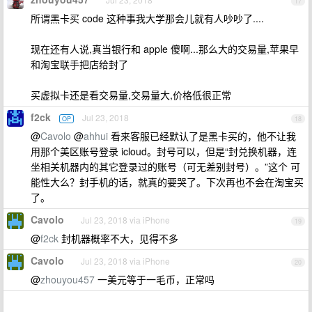
17
所谓黑卡买 code 这种事我大学那会儿就有人吵吵了....
现在还有人说,真当银行和 apple 傻啊...那么大的交易量,苹果早
和淘宝联手把店给封了
买虚拟卡还是看交易量,交易量大,价格低很正常
f2ck
Jul 23, 2018
OP
18
@
Cavolo
@
ahhui
看来客服已经默认了是黑卡买的，他不让我
用那个美区账号登录 icloud。封号可以，但是“封兑换机器，连
坐相关机器内的其它登录过的账号（可无差别封号）。”这个 可
能性大么？封手机的话，就真的要哭了。下次再也不会在淘宝买
了。
Cavolo
Jul 23, 2018 via iPhone
19
@
f2ck
封机器概率不大，见得不多
Cavolo
Jul 23, 2018 via iPhone
20
@
zhouyou457
一美元等于一毛币，正常吗