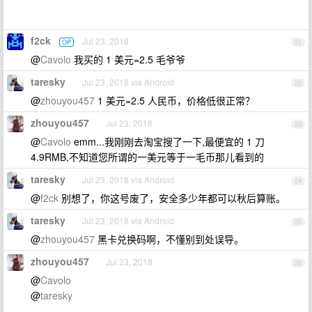
f2ck
Jul 23, 2018
OP
21
@
Cavolo
我买的 1 美元=2.5 毛爷爷
taresky
Jul 23, 2018 via Android
22
@
zhouyou457
1 美元=2.5 人民币，价格低很正常？
zhouyou457
Jul 23, 2018
23
@
Cavolo
emm...我刚刚去淘宝搜了一下,最便宜的 1 刀
4.9RMB,不知道您所谓的一美元等于一毛币那儿看到的
taresky
Jul 23, 2018 via Android
24
@
f2ck
别想了，你这号废了，安全多少年都可以秋后算账。
taresky
Jul 23, 2018 via Android
25
@
zhouyou457
黑卡兑换码啊，不懂别到处误导。
zhouyou457
Jul 23, 2018
26
@
Cavolo
@
taresky