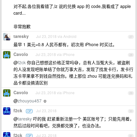
对不起,各位我看错了,lz 说的兑换 app 的 code,我看成了 apple
card...
非常抱歉
taresky
Jul 23, 2018 via Android
27
最早 1 美元=0.8 人民币都有，初次用 iPhone 时买过。
Cavolo
Jul 23, 2018 via iPhone
28
@
f2ck
你自己想想这价格正常吗😅，总有人当冤大头，被盗刷
的人没发现吧账单结了你就万事大吉，发现了找发卡行，发卡行
冻卡苹果拿不到钱自然找你。楼上那位 zhou 可能连兑换码和礼
品卡都没搞清区别
Cavolo
Jul 23, 2018 via iPhone
29
@
zhouyou457
☺️
f2ck
Jul 23, 2018
OP
30
@
taresky
吓的我 赶紧重新注册一个 美区账号了；只能先用着，
然后过段时间看吧，兑换都兑换了，也没办法。
f2ck
Jul 23, 2018
OP
31