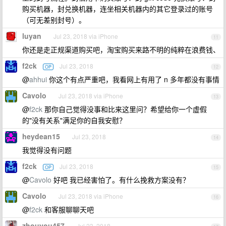
购买机器，封兑换机器，连坐相关机器内的其它登录过的账号
（可无差别封号）。
luyan
Jul 23, 2018 via iPhone
11
你还是走正规渠道购买吧，淘宝购买来路不明的纯粹在浪费钱、
f2ck
Jul 23, 2018
OP
12
@
ahhui
你这个有点严重吧，我看网上有用了 n 多年都没有事情
Cavolo
Jul 23, 2018 via iPhone
13
@
f2ck
那你自己觉得没事和比来这里问？希望给你一个虚假
的"没有关系"满足你的自我安慰？
heydean15
Jul 23, 2018
14
我觉得没有问题
f2ck
Jul 23, 2018
OP
15
@
Cavolo
好吧 我已经害怕了。有什么挽救方案没有？
Cavolo
Jul 23, 2018 via iPhone
16
@
f2ck
和客服聊聊天吧
zhouyou457
Jul 23, 2018