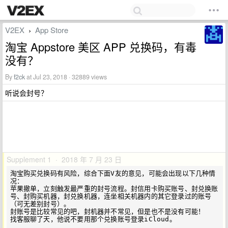
V2EX
App Store
›
淘宝 Appstore 美区 APP 兑换码，有毒
没有？
By
f2ck
at Jul 23, 2018 · 32889 views
听说会封号？
Supplement 1 · 2018 年 7 月 23 日
淘宝购买兑换码有风险，综合下面V友的意见，可能会出现以下几种情
况：

苹果撤单，立刻触发最严重的封号流程。封信用卡购买账号、封兑换账
号、封购买机器，封兑换机器，连坐相关机器内的其它登录过的账号
（可无差别封号）。

封账号是比较常见的吧，封机器并不常见，但是也不是没有可能！

找客服聊了天，他说不要用那个兑换账号登录iCloud。
