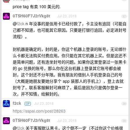
price tag 有卖 100 美元的.
0TSH60F7J2rVkg8t
Jul 23, 2018
37
@
f2ck
n 年没事的是信用卡已经付款了，卡主没有追回（可能自
己都不知道，也可能其它原因。只要是打银行追回，必定进封号
流程）。
封机器是确定的，封的是，你这个机器上登录的账号，无论绑什
么卡都无法购买付费应用。你只能在其它机器上买。但是这还不
是简单问题，还有连坐封号的问题。如果你这里登录过一张黑卡
的 gc 兑换的账号，那么你在这台机器上登录其它账号都会被
封，这个封还不分年限。我有朋友的借别人手机登录自己的号
（大概是她朋友要她分享个 app 装那人的手机上），登上去就
封号了，联系客服解封可麻烦了，最后是因为只是偶尔登录一
次，并不知情，给解封的。
f2ck
Jul 23, 2018
OP
38
https://sspai.com/post/28263
0TSH60F7J2rVkg8t
Jul 23, 2018
39
@
f2ck
关于客服默认黑卡，这个倒不一定（不过你这个价格很