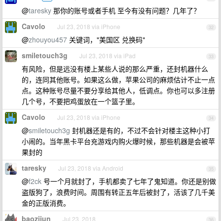
@
taresky
那你的账号或者手机 至今有没有问题？几年了？
Cavolo
Jul 23, 2018 via iPhone
32
@
zhouyou457
关键词，"美国区 兑换码"
smiletouch3g
Jul 23, 2018 via iPad
33
有风险，但是远没有楼上某些人说的那么严重，还封机器什么
的，连同其他账号。如果这么做，苹果公司的麻烦估计不止一点
点。这种账号尽量不要分享给其他人，低调点。你也可以多注册
几个号，不要把鸡蛋放在一个篮子里。
Cavolo
Jul 23, 2018 via iPhone
34
@
smiletouch3g
封机器还是有的，不过不会针对楼主这种小打
小闹的。当年黑卡平台充游戏内购火爆时候，那些机器是会被苹
果封的
taresky
Jul 23, 2018 via Android
35
@
f2ck
号一个月就封了，手机都卖了七年了鬼知道。你还是别做
盗版狗了，浪费时间。周围有转正五年后被封了，活该了几千美
金的正版消费。
baozijun
Jul 23, 2018
36