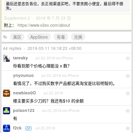
最后还是忠告各位，去正规渠道买吧，不要贪图小便宜，最后得不偿
Supplement 2 · 2018 年 7 月 23 日
附上：
https://www.v2ex.com/about
美区
AppStore
有毒
兑换
44 replies
•
2019-03-11 16:18:23 +08:00
taresky
Jul 23, 2018 via iPhone
1
你看到那个价格心理能没 x 数？
ynyounuo
Jul 23, 2018 via iPhone
2
看情况了，不过购买数字产品都远离淘宝是比较明智的。
newbieo0O
Jul 23, 2018
3
楼主要买多少刀的？我还有$10 的余额
poison123
Jul 23, 2018 via iPhone
4
有
f2ck
Jul 23, 2018
OP
5