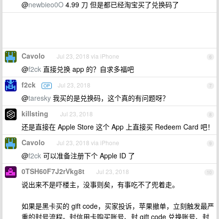
@
newbieo0O
4.99 刀 但是都已经淘宝买了兑换码了
Cavolo
Jul 23, 2018 via iPhone
6
@
f2ck
直接兑换 app 的？自求多福吧
f2ck
Jul 23, 2018
OP
7
@
taresky
我买的是兑换码，这个真的有问题呀？
killsting
Jul 23, 2018
8
还是直接在 Apple Store 这个 App 上直接买 Redeem Card 吧！
Cavolo
Jul 23, 2018 via iPhone
9
@
f2ck
可以准备注册下个 Apple ID 了
0TSH60F7J2rVkg8t
Jul 23, 2018
10
说出来不是吓楼主，没事则矣，有事吃不了兜着走。
如果是黑卡买的 gift code，买家投诉，苹果撤单，立刻触发最严
重的封号流程。封信用卡购买账号、封 gift code 兑换账号、封