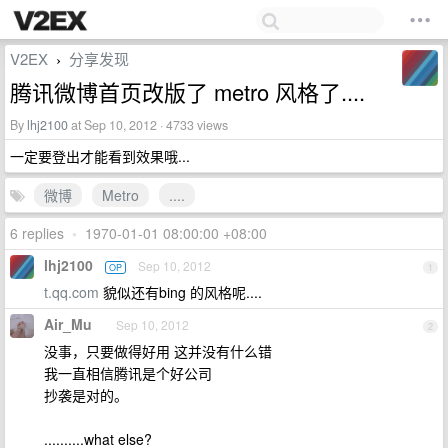
V2EX
分享发现
›
腾讯微博首页改版了 metro 风格了....
By
lhj2100
at Sep 10, 2012 · 4733 views
一定要登出才能看到效果哦...
微博
Metro
....
6 replies
•
1970-01-01 08:00:00 +08:00
lhj2100
Sep 10, 2012
OP
1
t.qq.com
貌似还有bing 的风格呢....
Air_Mu
Sep 10, 2012
2
没事，只要做得好用 这并没有什么错
我一直相信腾讯是个好公司
抄袭是对的。
..........what else?