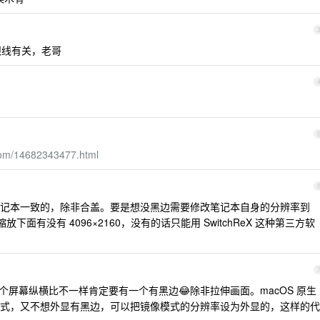
跟线有关，老哥
.com/14682343477.html
记本一致的，除非合盖。要是想没黑边需要修改笔记本自身的分辨率到
放下面有没有 4096×2160，没有的话只能用 SwitchReX 这种第三方软
屏幕纵横比不一样肯定要有一个有黑边😂除非拉伸画面。macOS 原生
式，又不想外显有黑边，可以把镜像模式的分辨率设为外显的，这样的代