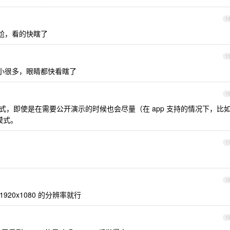
1
尬，看的快瞎了
1
小很多，眼睛都快看瞎了
1
，即使是在需要公开演示的时候也会尽量（在 app 支持的情况下，比
展模式。
1
1
920x1080 的分辨率就行
1