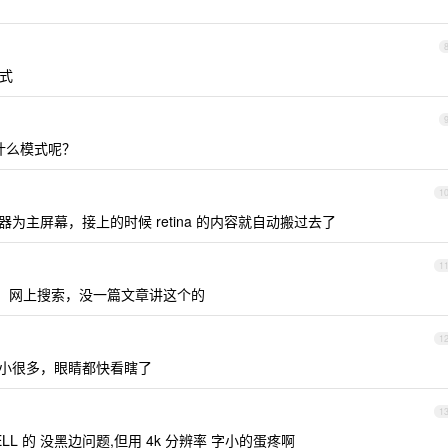
式
什么模式呢？
1
为主屏幕，接上的时候 retina 的内容就自动搬过去了
1
，网上搜索，没一篇文章讲这个的
1
小很多，眼睛都快看瞎了
1
ELL 的 没黑边问题,但用 4k 分辨率 字小的蛋疼啊