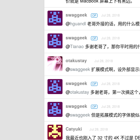
价就是 MacBook 屏幕上下有黑边。
swaggeek
Jul 28, 2018
OP
@
hguandl
老哥外接的话，用的什么模
swaggeek
Jul 28, 2018
OP
@
Tianao
多谢老哥了，那你平时用的
otakustay
Jul 28, 2018
@
swaggeek
扩展模式啊，设外部显示器
swaggeek
Jul 28, 2018
OP
@
otakustay
多谢老哥，第一次搞这个
swaggeek
Jul 28, 2018
OP
@
swaggeek
但是拓展模式的字体貌似
Catyuki
Jul 28, 2018
我最近也刚入了 32 寸的 4K 不过是 D