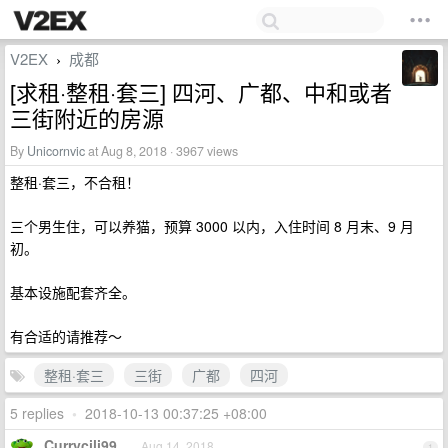
V2EX
成都
›
[求租·整租·套三] 四河、广都、中和或者
三街附近的房源
By
Unicornvic
at Aug 8, 2018 · 3967 views
整租·套三，不合租！
三个男生住，可以养猫，预算 3000 以内，入住时间 8 月末、9 月
初。
基本设施配套齐全。
有合适的请推荐～
整租·套三
三街
广都
四河
5 replies
•
2018-10-13 00:37:25 +08:00
Currycili99
Aug 14, 2018
1