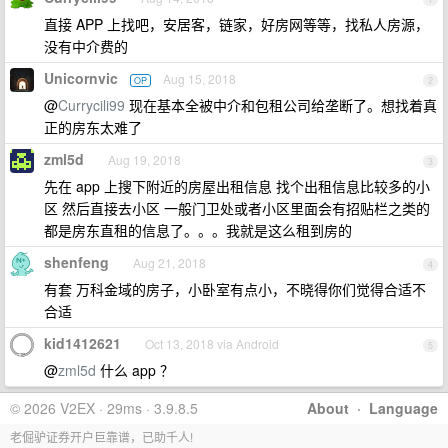
直接 APP 上找吧，安居客，链家，好房网等等，找私人房源，
没有中介费的
Unicornvic
Aug 15, 2018
OP
2
@
Currycili99
现在基本全被中介和包租公司给垄断了。想找着真
正的房东太难了
zml5d
Aug 19, 2018
3
先在 app 上搜下附近的房屋出租信息 找个出租信息比较多的小
区 然后直接去小区 一般门卫处或者小区里面会有招贴栏之类的
都是房东直租的信息了。。。我就是这么租到房的
shenfeng
Aug 21, 2018
4
有套 万科金域的房子，小卧室有点小，不晓得你们觉得合适不
合适
kid1412621
Oct 13, 2018 via Android
5
@
zml5d
什么 app ？
© 2026 V2EX · 29ms · 3.9.8.5
About
·
Language
老倔驴证券开户巨靠谱，已助千人!