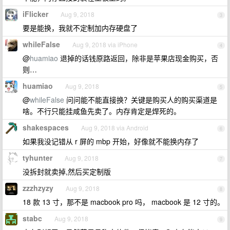
iFlicker
Aug 9, 2018
3
要是能换，我就不定制加内存硬盘了
whileFalse
Aug 9, 2018 via iPhone
4
@
huamiao
退掉的话钱原路返回，除非是苹果店现金购买，否
则…
huamiao
Aug 9, 2018
5
@
whileFalse
问问能不能直接换？关键是购买人的购买渠道是
啥。不行只能挂咸鱼先卖了。内存肯定是焊死的。
shakespaces
Aug 9, 2018 via Android
6
如果我没记错从 r 屏的 mbp 开始，好像就不能换内存了
tyhunter
Aug 9, 2018
7
没拆封就卖掉,然后买定制版
zzzhzyzy
Aug 9, 2018
8
18 款 13 寸，那不是 macbook pro 吗， macbook 是 12 寸的。
stabc
Aug 9, 2018
9