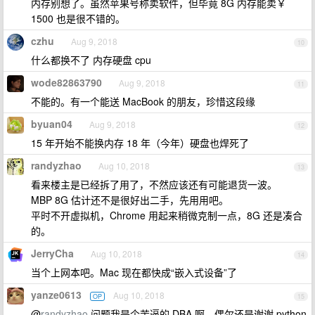
内存别想了。虽然苹果号称卖软件，但毕竟 8G 内存能卖￥
1500 也是很不错的。
czhu
Aug 9, 2018
10
什么都换不了 内存硬盘 cpu
wode82863790
Aug 9, 2018
11
不能的。有一个能送 MacBook 的朋友，珍惜这段缘
byuan04
Aug 9, 2018
12
15 年开始不能换内存 18 年（今年）硬盘也焊死了
randyzhao
Aug 10, 2018
13
看来楼主是已经拆了用了，不然应该还有可能退货一波。
MBP 8G 估计还不是很好出二手，先用用吧。
平时不开虚拟机，Chrome 用起来稍微克制一点，8G 还是凑合
的。
JerryCha
Aug 10, 2018
14
当个上网本吧。Mac 现在都快成“嵌入式设备”了
yanze0613
Aug 10, 2018
OP
15
@
randyzhao
问题我是个苦逼的 DBA 啊，偶尔还是谢谢 python