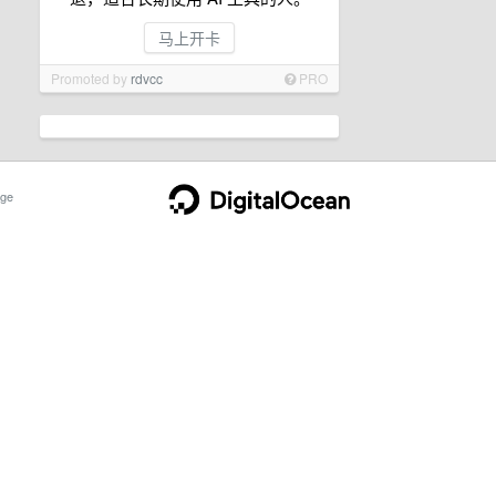
马上开卡
Promoted by
rdvcc
PRO
ge