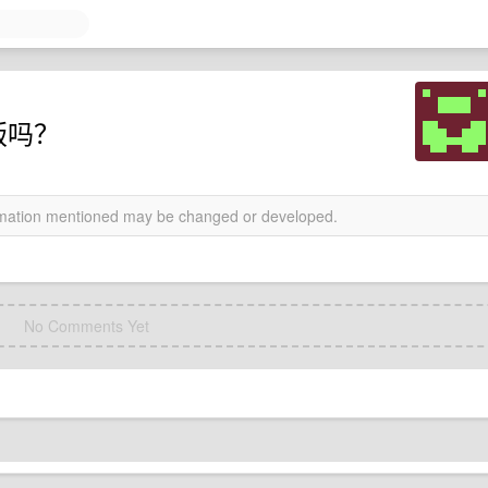
盗版吗？
ormation mentioned may be changed or developed.
No Comments Yet