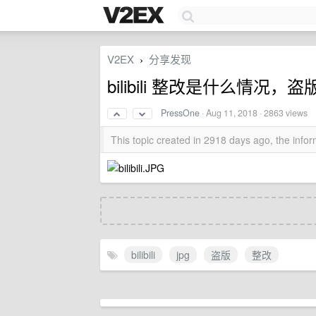
V2EX
分享发现
›
bilibili 整改是什么情况，
PressOne
·
Aug 11, 2018
· 2863 views
This topic created in 2918 days ago, the inf
bilibili
jpg
盗版
整改