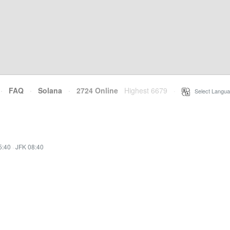
·
FAQ
·
Solana
·
2724 Online
Highest 6679
·
Select Langua
5:40
·
JFK 08:40