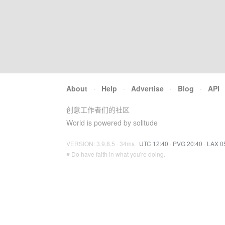
About
·
Help
·
Advertise
·
Blog
·
API
创意工作者们的社区
World is powered by solitude
VERSION: 3.9.8.5 · 34ms ·
UTC 12:40
·
PVG 20:40
·
LAX 0
♥ Do have faith in what you're doing.