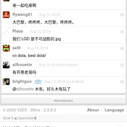
来一起吃屎啊
flywang81
Aug 13, 2018
2
大巴黎，咚咚咚，大巴黎，咚咚咚。
Plsea
Aug 13, 2018
3
我们 LGD 是不可战胜的.jpg
selfi
Aug 13, 2018
4
cn dota, best dota!
silhouette
Aug 13, 2018 via Android
5
有开黑老哥吗
brightguo
Aug 13, 2018 via Android
OP
6
@
silhouette
木有，好久木有玩了
Advertisement
© 2026 V2EX · 28ms · 3.9.8.5
About
·
Language
GLM-5 ✖️ Openclaw🦞