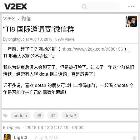
V2EX
微信
›
“TI8 国际邀请赛”微信群
By
brightguo
at Aug 13, 2018 · 3984 views
一年前，建了 TI7 观战的群（
https://www.v2ex.com/t/380136
），
TI 那会大家聊的不亦说乎。
我以为结束后没人会聊天了，但是被打脸了。过去了一年这个群依旧
活跃，经常有人聊 dota 相关话题，真是厉害了！
话不多说，喜欢 dota2 的朋友可以扫二维码加群，一起看 cndota 今
年是否能守护自己的偶数年荣耀！
cndota
ti8
ti7
dota2
6 replies
•
2018-08-13 21:17:19 +08:00
Light3
Aug 13, 2018
1