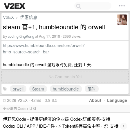
V2EX
优惠信息
›
steam 喜+1, humblebundle 的 orwell
By
codingKingKong
at Aug 17, 2018 · 2696 views
https://www.humblebundle.com/store/orwell?
hmb_source=search_bar
humblebundle 的 orwell 游戏限时免费, 还剩 1 天.
No Comments Yet
orwell
Steam
humblebundle
限时
© 2026 V2EX · 42ms · 3.9.8.5
About
·
Language
更经济的 Codex 订阅
伊莉思Code - 提供更经济的企业级 Codex订阅服务-支持
›
Codex CLI / APP / IDE插件 · ⚡️ Token缓存高命中率 · 📦 支持