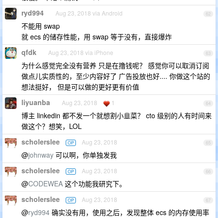
ryd994
Aug 23, 2018 via Android
62
不能用 swap
就 ecs 的储存性能，用 swap 等于没有，直接爆炸
qfdk
Aug 23, 2018 via iPhone
63
为什么感觉完全没有营养 只是在撸钱呢？ 感觉你可以取消订阅
做点儿实质性的，至少内容好了 广告投放也好.... 你做这个站的
想法挺好， 但是可以做的更好更有价值
liyuanba
Aug 23, 2018
1
64
博主 linkedin 都不发一个就想割小韭菜？ cto 级别的人有时间来
做这个？想笑，LOL
scholerslee
Aug 23, 2018
OP
65
@
johnway
可以啊，你单独发我
scholerslee
Aug 23, 2018
OP
66
@
CODEWEA
这个功能我研究下。
scholerslee
Aug 23, 2018
OP
67
@
ryd994
确实没有用，使用之后，发现整体 ecs 的内存使用率