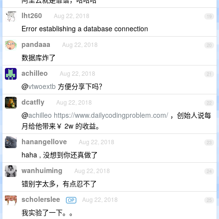
lht260
Aug 22, 2018
19
Error establishing a database connection
pandaaa
Aug 22, 2018
20
数据库炸了
achilleo
Aug 22, 2018
21
@
vtwoextb
方便分享下吗？
dcatfly
Aug 22, 2018
22
@
achilleo
https://www.dailycodingproblem.com/
，创始人说每
月给他带来￥ 2w 的收益。
hanangellove
Aug 22, 2018
23
haha , 没想到你还真做了
wanhuiming
Aug 22, 2018
24
错别字太多，有点忍不了
scholerslee
Aug 22, 2018
OP
25
我实验了一下。。