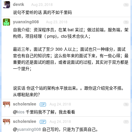
devtk
Aug 23, 2018
74
说句不爱听的话 真的不如千里码
yuanxing008
Aug 23, 2018
75
自我介绍：资深程序员，在某 bat 呆过；做过前端，服务端，架
构师，项目经理（ pmp)，cto/技术合伙人；
最近三年，面试了至少 300 人以上；面试也只一种缘分，面试
官也有自己的知识库；这么些年来的面试下来，有一些心得；最
重要的还是面试的题目，或者说面试的过程，其实对于双方都是
一个提升；
说实话 你这个站的架构水平放出来。。跟你这介绍完全不搭。
从哪粘贴来的？
scholerslee
Aug 24, 2018
OP
76
@
kios
千里码我不了解，我去看看
scholerslee
Aug 24, 2018
OP
77
@
yuanxing008
自己写的，只是为了拔高自己。