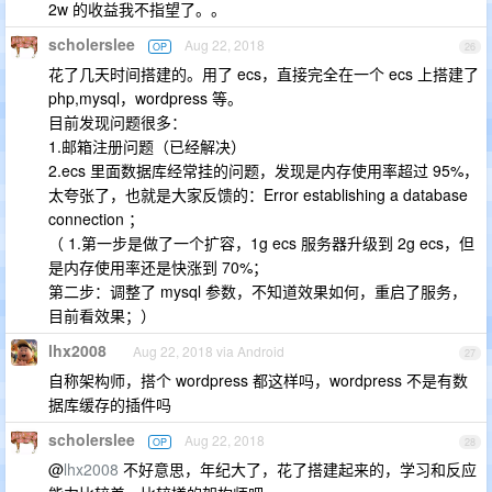
2w 的收益我不指望了。。
scholerslee
Aug 22, 2018
OP
26
花了几天时间搭建的。用了 ecs，直接完全在一个 ecs 上搭建了
php,mysql，wordpress 等。
目前发现问题很多：
1.邮箱注册问题（已经解决）
2.ecs 里面数据库经常挂的问题，发现是内存使用率超过 95%，
太夸张了，也就是大家反馈的：Error establishing a database
connection ；
（ 1.第一步是做了一个扩容，1g ecs 服务器升级到 2g ecs，但
是内存使用率还是快涨到 70%；
第二步：调整了 mysql 参数，不知道效果如何，重启了服务，
目前看效果；）
lhx2008
Aug 22, 2018 via Android
27
自称架构师，搭个 wordpress 都这样吗，wordpress 不是有数
据库缓存的插件吗
scholerslee
Aug 22, 2018
OP
28
@
lhx2008
不好意思，年纪大了，花了搭建起来的，学习和反应