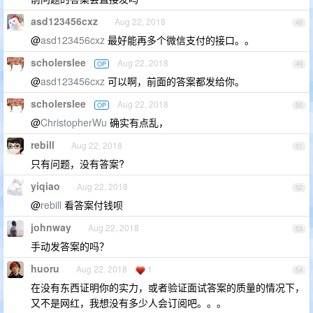
asd123456cxz
Aug 22, 2018
48
@
asd123456cxz
最好能再多个微信支付的接口。。
scholerslee
Aug 22, 2018
OP
49
@
asd123456cxz
可以啊，前面的答案都发给你。
scholerslee
Aug 22, 2018
OP
50
@
ChristopherWu
确实有点乱，
rebill
Aug 22, 2018
51
只有问题，没有答案?
yiqiao
Aug 22, 2018
52
@
rebill
看答案付钱呗
johnway
Aug 22, 2018
53
手动发答案的吗？
huoru
Aug 22, 2018
1
54
在没有东西证明你的实力，或者验证面试答案的质量的情况下，
又不是网红，我想没有多少人会订阅吧。。。