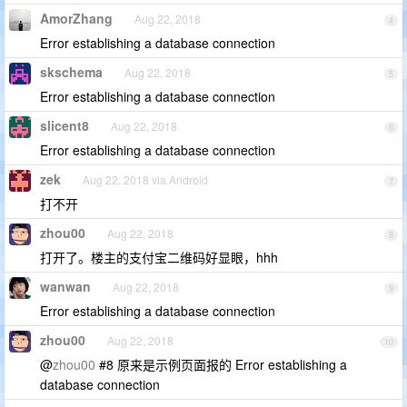
AmorZhang
Aug 22, 2018
4
Error establishing a database connection
skschema
Aug 22, 2018
5
Error establishing a database connection
slicent8
Aug 22, 2018
6
Error establishing a database connection
zek
Aug 22, 2018 via Android
7
打不开
zhou00
Aug 22, 2018
8
打开了。楼主的支付宝二维码好显眼，hhh
wanwan
Aug 22, 2018
9
Error establishing a database connection
zhou00
Aug 22, 2018
10
@
zhou00
#8 原来是示例页面报的 Error establishing a
database connection