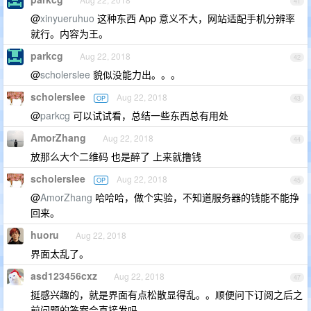
41
@
xinyueruhuo
这种东西 App 意义不大，网站适配手机分辨率
就行。内容为王。
parkcg
Aug 22, 2018
42
@
scholerslee
貌似没能力出。。。
scholerslee
Aug 22, 2018
OP
43
@
parkcg
可以试试看，总结一些东西总有用处
AmorZhang
Aug 22, 2018
44
放那么大个二维码 也是醉了 上来就撸钱
scholerslee
Aug 22, 2018
OP
45
@
AmorZhang
哈哈哈，做个实验，不知道服务器的钱能不能挣
回来。
huoru
Aug 22, 2018
46
界面太乱了。
asd123456cxz
Aug 22, 2018
47
挺感兴趣的，就是界面有点松散显得乱。。顺便问下订阅之后之
前问题的答案会直接发吗