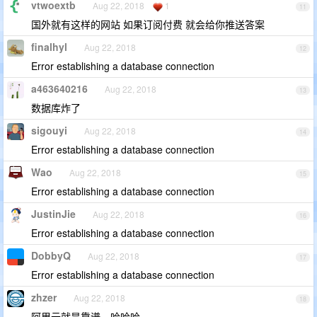
vtwoextb
Aug 22, 2018
1
11
国外就有这样的网站 如果订阅付费 就会给你推送答案
finalhyl
Aug 22, 2018
12
Error establishing a database connection
a463640216
Aug 22, 2018
13
数据库炸了
sigouyi
Aug 22, 2018
14
Error establishing a database connection
Wao
Aug 22, 2018
15
Error establishing a database connection
JustinJie
Aug 22, 2018
16
Error establishing a database connection
DobbyQ
Aug 22, 2018
17
Error establishing a database connection
zhzer
Aug 22, 2018
18
阿里云就是靠谱，哈哈哈