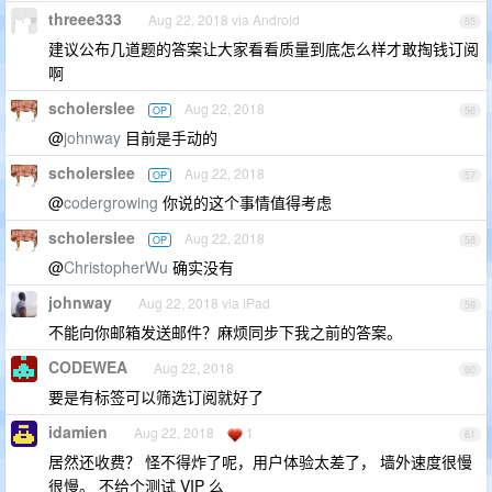
threee333
Aug 22, 2018 via Android
55
建议公布几道题的答案让大家看看质量到底怎么样才敢掏钱订阅
啊
scholerslee
Aug 22, 2018
OP
56
@
johnway
目前是手动的
scholerslee
Aug 22, 2018
OP
57
@
codergrowing
你说的这个事情值得考虑
scholerslee
Aug 22, 2018
OP
58
@
ChristopherWu
确实没有
johnway
Aug 22, 2018 via iPad
59
不能向你邮箱发送邮件？麻烦同步下我之前的答案。
CODEWEA
Aug 22, 2018
60
要是有标签可以筛选订阅就好了
idamien
Aug 22, 2018
1
61
居然还收费？ 怪不得炸了呢，用户体验太差了， 墙外速度很慢
很慢。 不给个测试 VIP 么