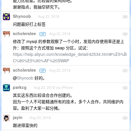
能力比较差。比较搓的架构师吧。
谢谢指点，我抽空研究下。
Shynoob
Aug 22, 2018
29
问题最好打上标签
scholerslee
Aug 22, 2018
OP
30
修改了 mysql 的参数观察了一个小时，发现内存使用率还是上
升：按照这个方式增加 swap 分区，试试：
https://help.aliyun.com/knowledge_detail/42534.html#%E5%B
C%80%E5%90%AF%20SWAP
scholerslee
Aug 22, 2018
OP
31
@
Shynoob
好的。
parkcg
Aug 22, 2018 via iPhone
32
其实这东西比较适合合作创建的。
因为一个人不可能精通所有的技术，多个人合作，共同维护内
容。盈利了大家一起分摊。
jayin
Aug 22, 2018
33
跟进得蛮快的