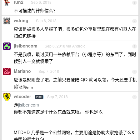
run2
Sep 6, 2018
1
不可描述的律师信么？
wdring
Sep 6, 2018
2
应该是被很多人举报了吧，很多红包分享群里现在都有机器人在
扫红包链接
jisibencom
Sep 6, 2018 via Android
3
不是我喷，最讨厌用一些依赖平台（小程序等）的东西了，到时
候别人一变就傻眼了
Mariano
Sep 7, 2018
4
应该是规则变了吧，之前只要登陆 QQ 就可以领，今天还要手机
验证码。。
wtcoder
Sep 7, 2018
PRO
5
@
jisibencom
你都不知道这是个什么东西就来喷。 你也是 6.
MTDHD 几乎是一个公益网站，主要用途是协助大家抢饿了么&
美团的最大红包。