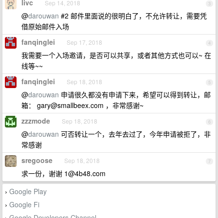
livc
Sep 14, 2018
3
@
darouwan
#2 邮件里面说的很明白了，不允许转让，需要凭
借原始邮件入场
fanqinglei
Sep 17, 2018
4
我需要一个入场邀请，是否可以共享，或者其他方式也可以~ 在
线等~~
fanqinglei
Sep 18, 2018
5
@
darouwan
申请很久都没有申请下来，希望可以得到转让，邮
箱：
gary@smallbeex.com
，非常感谢~
zzzmode
Sep 18, 2018
6
@
darouwan
可否转让一个，去年去过了，今年申请被拒了，非
常感谢
sregoose
Sep 18, 2018
7
求一份，谢谢
1@4b48.com
Google Play
›
Google Fi
›
Google Developers Channel