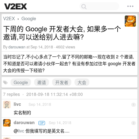
V2EX
Google
›
下周的 Google 开发者大会, 如果多一个
邀请,可以送给别人进去嘛?
By
darouwan
at Sep 14, 2018 · 4602 views
当时忘记了,不小心多点了一个,留了不同的邮箱~~现在收到 2 个邀请,
不知道是否可以邀请小伙伴一起去? 有没有参加过往年 google 开发者
大会的传授一下经验?
Google
邀请
开发者
大会
7 replies
•
2018-09-18 11:32:14 +08:00
livc
Sep 14, 2018
1
实名制的
darouwan
Sep 14, 2018
OP
2
@
livc
但我填写的是英文名....