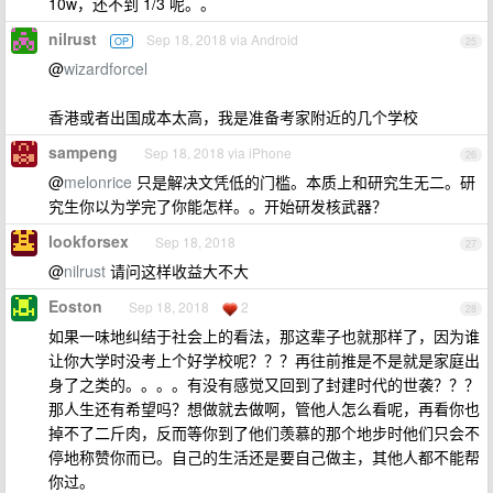
10w，还不到 1/3 呢。。
nilrust
Sep 18, 2018 via Android
OP
25
@
wizardforcel
香港或者出国成本太高，我是准备考家附近的几个学校
sampeng
Sep 18, 2018 via iPhone
26
@
melonrice
只是解决文凭低的门槛。本质上和研究生无二。研
究生你以为学完了你能怎样。。开始研发核武器？
lookforsex
Sep 18, 2018
27
@
nilrust
请问这样收益大不大
Eoston
Sep 18, 2018
2
28
如果一味地纠结于社会上的看法，那这辈子也就那样了，因为谁
让你大学时没考上个好学校呢？？？再往前推是不是就是家庭出
身了之类的。。。。有没有感觉又回到了封建时代的世袭？？？
那人生还有希望吗？想做就去做啊，管他人怎么看呢，再看你也
掉不了二斤肉，反而等你到了他们羡慕的那个地步时他们只会不
停地称赞你而已。自己的生活还是要自己做主，其他人都不能帮
你过。