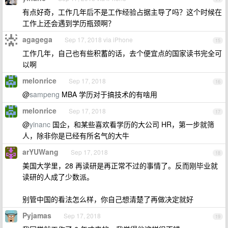
有点好奇，工作几年后不是工作经验占据主导了吗？这个时候在
工作上还会遇到学历瓶颈啊？
agagega
Sep 17, 2018 via iPhone
15
工作几年，自己也有些积蓄的话，去个便宜点的国家读书完全可
以啊
melonrice
Sep 17, 2018
16
@
sampeng
MBA 学历对于搞技术的有啥用
melonrice
Sep 17, 2018
17
@
yinanc
国企，和某些喜欢看学历的大公司 HR，第一步就筛
人，除非你是已经有所名气的大牛
arYUWang
Sep 17, 2018
18
美国大学里，28 再读研是再正常不过的事情了。反而刚毕业就
读研的人成了少数派。
别管中国的看法怎么样，你自己想清楚了再做决定就好
Pyjamas
Sep 17, 2018
19