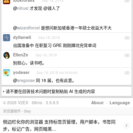
lookforsex
Sep 18, 2018
34
@
nilrust
才发现 @错人了
@
wizardforcel
是想问新加坡香港一年硕士收益大不大
dyllanwli
Sep 18, 2018
35
出国准备中 在职复习 GRE 刚刚蹲坑完背单词
EIlenZe
Sep 18, 2018
36
别担心，读书吧。
yodeser
Sep 19, 2018 via Android
37
@
sregoose
同 18 届，也有此意。
• 请不要在回答技术问题时复制粘贴 AI 生成的内容
© 2026 V2EX · 68ms · 3.9.8.5
About
·
Language
浏览器插件 - Stay
侧边栏化你的浏览器 支持标签页管理，用户脚本，书签同
›
步，标记广告，网页暗黑…