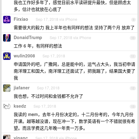
我也工作好多年了，感觉目前水平读研提升最快，但是顾虑太
多，估计也就放在心底了
Firxiao
Sep 17, 2018 via iPhone
9
需要很大的毅力 我上半年也有同样的想法 坚持了两个月 放弃了
DonaidTrump
Sep 17, 2018 via iPhone
10
工作 6 年，有同样的想法
wulin2008
Sep 17, 2018
11
申请国外的吧，广撒网，总是能中的，运气占大头，我当初申请
南洋理工和国大，南洋理工还面试了，把我踹了，结果国大要了
我
jiafaner
Sep 17, 2018
12
我也想，不过时间和金钱都不允许了
ksedz
Sep 17, 2018
13
我读的 mem，去年十月份决定的，十二月份考的，今年九月份
开课。越等越没谱，现在冲一下，数学英语有一个不错就很有希
望。而且学费这几年晚一年贵一万多。
yinanc
Sep 17, 2018 via iPhone
14