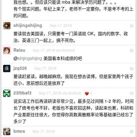
我也想。。但应该只能读 mba 来解决学历问题了。。。
有个现实问题。年纪上来了，老师不一定要你。不是考不考的上
的问题。
shijingshijing
Sep 17, 2018
4
要读就去美国读，只需要考一门英语就 OK，国内的数学、政
治、英语三门一起上，搞不死你。
Raisu
Sep 17, 2018 via Android
5
@
shijingshijing
美国看本科成绩的吧
jzq526
Sep 17, 2018
6
要读赶紧读，越晚越麻烦。我现在想去读博，但是家里两个孩子
还小，思前想后还是放弃了
23f0baf3
Sep 17, 2018 via Android
1
7
说实话工作后再读研读非常少见，最多见过间隔 1-2 年的，时间
长了统考也考不好，老版也不喜欢招这种，读起来也累，科研和
产业差距往往很大，你觉得你高数离散概率论等基础课已经忘了
多少了
bmos
Sep 17, 2018
8