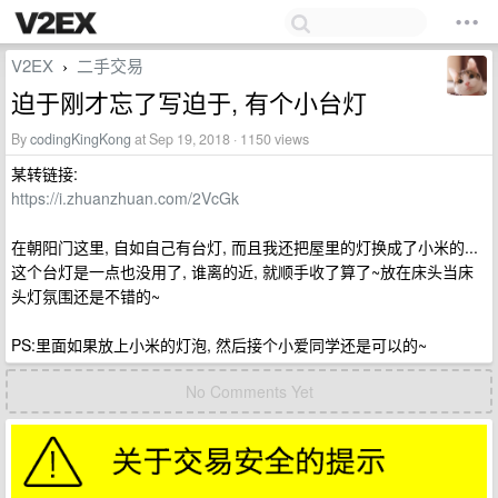
V2EX
二手交易
›
迫于刚才忘了写迫于, 有个小台灯
By
codingKingKong
at Sep 19, 2018 · 1150 views
某转链接:
https://i.zhuanzhuan.com/2VcGk
在朝阳门这里, 自如自己有台灯, 而且我还把屋里的灯换成了小米的...
这个台灯是一点也没用了, 谁离的近, 就顺手收了算了~放在床头当床
头灯氛围还是不错的~
PS:里面如果放上小米的灯泡, 然后接个小爱同学还是可以的~
No Comments Yet