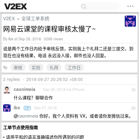
V2EX
全球工单系统
›
网易云课堂的课程审核太慢了~
By
ibx
at Sep 26, 2018 · 3288 views
说是两个工作日内给予审核反馈，实则我上个礼拜二还是三提交，到
现在也没有结果，电话 永远没人接，邮件也没人回复。
审核
实则
礼拜
工作日
2 replies
•
2018-09-27 20:28:52 +08:00
caonimeia
Sep 26, 2018 via iPhone
1
什么课程？聊聊合作
ibx
Sep 27, 2018
OP
2
@
caonimeia
你好，我个人资料有 VX，或者请你发微信过来。
工单节点使用指南
• 请用平和的语言准确描述你所遇到的问题