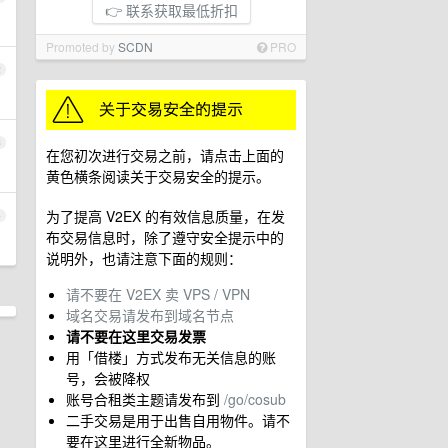
👉 联系获取最低折扣
Promoted by
SCDN
PRO
2
3
在您初次进行交易之前，请点击上面的
黄色横条阅读关于交易安全的提示。
为了提高 V2EX 的有效信息质量，在发
4
布交易信息时，除了遵守安全提示中的
说明外，也请注意下面的规则：
请不要在 V2EX 卖 VPS / VPN
域名交易请发布到域名节点
请不要在这里交易发票
用「借楼」方式发布无关信息的账
号，会被降权
账号合租类主题请发布到
/go/cosub
二手交易是用于出售自用物件。请不
要在这里进行全新物品。