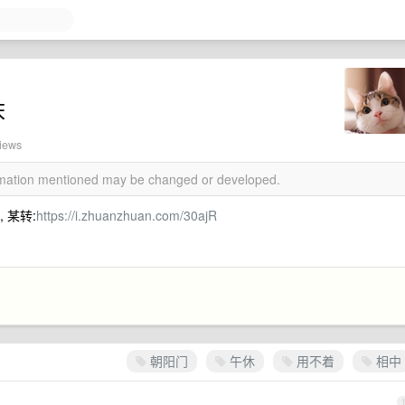
床
views
ormation mentioned may be changed or developed.
 某转:
https://i.zhuanzhuan.com/30ajR
朝阳门
午休
用不着
相中