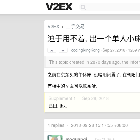
V2EX
二手交易
›
迫于用不着, 出一个单人小
codingKingKong
·
Sep 27, 2018
· 1269 
This topic created in 2870 days ago, the inf
之前在京东买的午休床, 没啥用闲置了, 在朝阳门,
有相中的 v 友可以联系哈.
Supplement 1 ·
Sep 28, 2018
已出. thx.
4 replies
•
2018-09-28 15:17:55 +08:00
moguanqi
Sep 27, 2018