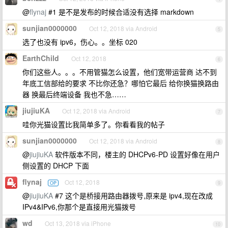
@
flynaj
#1 是不是发布的时候合适没有选择 markdown
sunjian0000000
Oct 12, 2018 via Android
5
选了也没有 ipv6，伤心。。坐标 020
EarthChild
Oct 12, 2018
6
你们这些人。。。不用管猫怎么设置，他们宽带运营商 达不到
年底工信部给的要求 不比你还急？哪怕它最后 给你换猫换路由
器 换最后终端设备 我也不急……
jiujiuKA
Oct 12, 2018 via Android
7
哇你光猫设置比我简单多了。你看看我的帖子
sunjian0000000
Oct 12, 2018 via Android
8
@
jiujiuKA
软件版本不同，楼主的 DHCPv6-PD 设置好像在用户
侧设置的 DHCP 下面
flynaj
Oct 12, 2018
OP
9
@
jiujiuKA
#7 这个是桥接用路由器拨号,原来是 ipv4,现在改成
IPv4&IPv6,你那个是直接用光猫拨号
wd
Oct 13, 2018 via iPhone
10