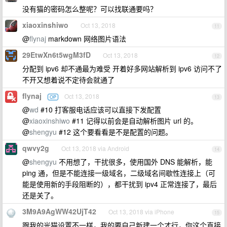
没有猫的密码怎么整呢？可以找联通要吗？
xiaoxinshiwo
Oct 13, 2018
11
@
flynaj
markdown 网络图片语法
29EtwXn6t5wgM3fD
Oct 13, 2018
12
分配到 ipv6 却不通最为难受 开着好多网站解析到 ipv6 访问不了
不开又想着说不定待会就通了
flynaj
Oct 13, 2018
OP
13
@
wd
#10 打客服电话应该可以直接下发配置
@
xiaoxinshiwo
#11 记得以前会是自动解析图片 url 的。
@
shengyu
#12 这个要看看是不是配置的问题。
qwvy2g
Oct 13, 2018 via Android
14
@
shengyu
不用想了，干扰很多，使用国外 DNS 能解析，能
ping 通，但是不能连接一级域名，二级域名间歇性连接上（可
能是使用新的手段阻断的），都干扰到 ipv4 正常连接了，最后
还是关了。
3M9A9AgWW42UjT42
Oct 13, 2018 via iPhone
15
跟我的光猫设置不一样，我的要自己新建一个才行，你这个直接