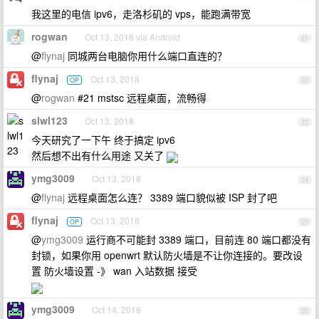
我这里的电信 ipv6，走洛杉矶的 vps，能跑满带宽
rogwan
Oct 13, 2018 via Android
21
@
flynaj
同城两台电脑你用什么端口直连的？
flynaj
Oct 13, 2018
OP
22
@
rogwan
#21 mstsc 远程桌面，流畅得
slwl123
Oct 13, 2018
23
今天研究了一下午 终于搞定 ipv6
然后想不出有什么用途 又关了
ymg3009
Oct 13, 2018
24
@
flynaj
远程桌面怎么连？ 3389 端口貌似被 ISP 封了吧
flynaj
Oct 13, 2018
OP
25
@
ymg3009
运行商不可能封 3389 端口，目前连 80 端口都没有
封锁，如果你用 openwrt 默认防火墙是不让你连接的。要改设
置 防火墙设置 -》 wan 入站数据 接受
ymg3009
Oct 14, 2018
26