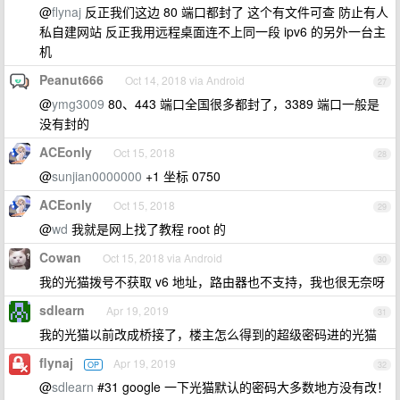
@
flynaj
反正我们这边 80 端口都封了 这个有文件可查 防止有人
私自建网站 反正我用远程桌面连不上同一段 ipv6 的另外一台主
机
Peanut666
Oct 14, 2018 via Android
27
@
ymg3009
80、443 端口全国很多都封了，3389 端口一般是
没有封的
ACEonly
Oct 15, 2018
28
@
sunjian0000000
+1 坐标 0750
ACEonly
Oct 15, 2018
29
@
wd
我就是网上找了教程 root 的
Cowan
Oct 15, 2018 via Android
30
我的光猫拨号不获取 v6 地址，路由器也不支持，我也很无奈呀
sdlearn
Apr 19, 2019
31
我的光猫以前改成桥接了，楼主怎么得到的超级密码进的光猫
flynaj
Apr 19, 2019
OP
32
@
sdlearn
#31 google 一下光猫默认的密码大多数地方没有改！