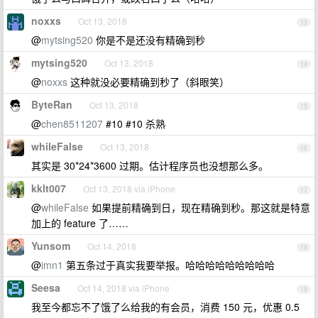
noxxs
Oct 13, 2018
13
@
mytsing520
你是不是还没有精确到秒
mytsing520
Oct 13, 2018
14
@
noxxs
这种就没必要精确到秒了（斜眼笑）
ByteRan
Oct 13, 2018
15
@
chen8511207
#10 #10 杀熟
whileFalse
Oct 13, 2018
16
其实是 30*24*3600 过期。估计程序员也没想那么多。
kklt007
Oct 13, 2018 via iPhone
17
@
whileFalse
如果提前精确到日，现在精确到秒。那这就是特意
加上的 feature 了……
Yunsom
Oct 14, 2018
18
@
imn1
第五条过于真实我要举报。哈哈哈哈哈哈哈哈哈
Seesa
Oct 14, 2018 via iPhone
19
我至今都忘不了饿了么给我的有会员，消费 150 元，优惠 0.5