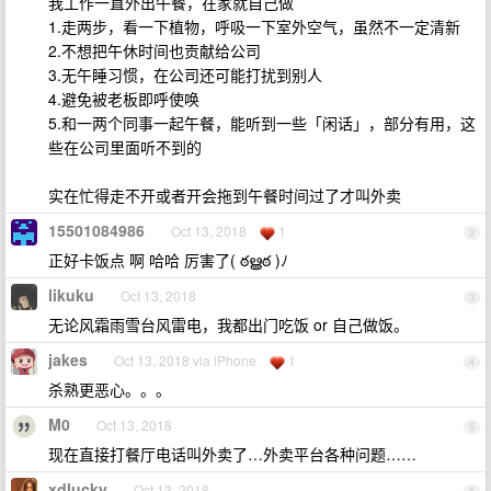
我工作一直外出午餐，在家就自己做
1.走两步，看一下植物，呼吸一下室外空气，虽然不一定清新
2.不想把午休时间也贡献给公司
3.无午睡习惯，在公司还可能打扰到别人
4.避免被老板即呼使唤
5.和一两个同事一起午餐，能听到一些「闲话」，部分有用，这
些在公司里面听不到的
实在忙得走不开或者开会拖到午餐时间过了才叫外卖
15501084986
Oct 13, 2018
1
2
正好卡饭点 啊 哈哈 厉害了( ఠൠఠ )ﾉ
likuku
Oct 13, 2018
3
无论风霜雨雪台风雷电，我都出门吃饭 or 自己做饭。
jakes
Oct 13, 2018 via iPhone
1
4
杀熟更恶心。。。
M0
Oct 13, 2018
5
现在直接打餐厅电话叫外卖了…外卖平台各种问题……
xdlucky
Oct 13, 2018