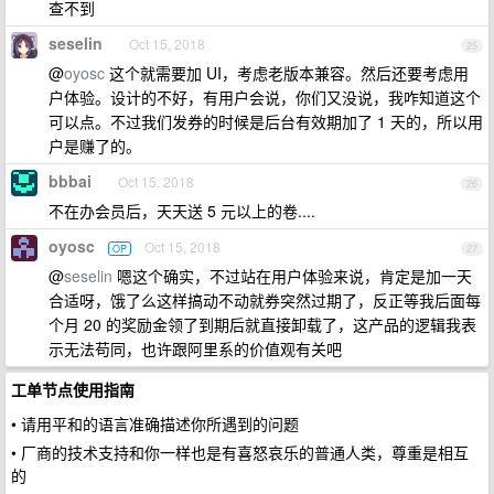
查不到
seselin
Oct 15, 2018
25
@
oyosc
这个就需要加 UI，考虑老版本兼容。然后还要考虑用
户体验。设计的不好，有用户会说，你们又没说，我咋知道这个
可以点。不过我们发券的时候是后台有效期加了 1 天的，所以用
户是赚了的。
bbbai
Oct 15, 2018
26
不在办会员后，天天送 5 元以上的卷....
oyosc
Oct 15, 2018
OP
27
@
seselin
嗯这个确实，不过站在用户体验来说，肯定是加一天
合适呀，饿了么这样搞动不动就券突然过期了，反正等我后面每
个月 20 的奖励金领了到期后就直接卸载了，这产品的逻辑我表
示无法苟同，也许跟阿里系的价值观有关吧
工单节点使用指南
• 请用平和的语言准确描述你所遇到的问题
• 厂商的技术支持和你一样也是有喜怒哀乐的普通人类，尊重是相互
的