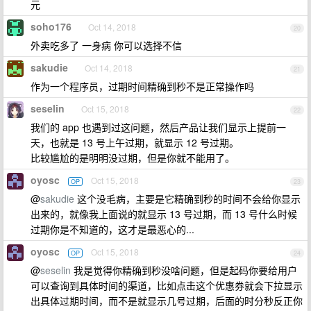
元
soho176
Oct 14, 2018
20
外卖吃多了 一身病 你可以选择不信
sakudie
Oct 14, 2018
21
作为一个程序员，过期时间精确到秒不是正常操作吗
seselin
Oct 15, 2018
22
我们的 app 也遇到过这问题，然后产品让我们显示上提前一
天，也就是 13 号上午过期，就显示 12 号过期。
比较尴尬的是明明没过期，但是你就不能用了。
oyosc
Oct 15, 2018
OP
23
@
sakudie
这个没毛病，主要是它精确到秒的时间不会给你显示
出来的，就像我上面说的就显示 13 号过期，而 13 号什么时候
过期你是不知道的，这才是最恶心的...
oyosc
Oct 15, 2018
OP
24
@
seselin
我是觉得你精确到秒没啥问题，但是起码你要给用户
可以查询到具体时间的渠道，比如点击这个优惠券就会下拉显示
出具体过期时间，而不是就显示几号过期，后面的时分秒反正你