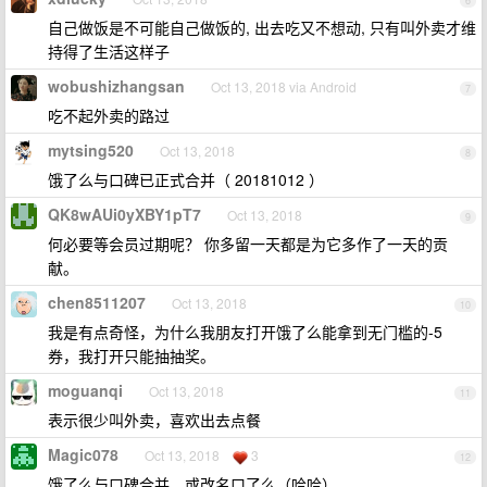
6
自己做饭是不可能自己做饭的, 出去吃又不想动, 只有叫外卖才维
持得了生活这样子
wobushizhangsan
Oct 13, 2018 via Android
7
吃不起外卖的路过
mytsing520
Oct 13, 2018
8
饿了么与口碑已正式合并（ 20181012 ）
QK8wAUi0yXBY1pT7
Oct 13, 2018
9
何必要等会员过期呢？ 你多留一天都是为它多作了一天的贡
献。
chen8511207
Oct 13, 2018
10
我是有点奇怪，为什么我朋友打开饿了么能拿到无门槛的-5
券，我打开只能抽抽奖。
moguanqi
Oct 13, 2018
11
表示很少叫外卖，喜欢出去点餐
Magic078
Oct 13, 2018
3
12
饿了么与口碑合并，或改名口了么（哈哈）