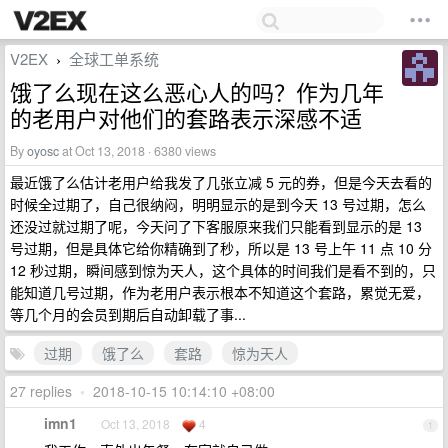
V2EX
全球工单系统
›
饿了么现在这么恶心人的吗？作为几年
的老用户对他们的套路表示深感不适
By
oyosc
at Oct 13, 2018 · 6380 views
最近饿了么估计老用户给我发了几张立减 5 元的券，但是今天去看的
时候全过期了，自己很纳闷，明明显示的是到今天 13 号过期，怎么
还没过就过期了呢，今天问了下客服原来我们只能看到显示的是 13
号过期，但是具体它给你精确到了秒，所以是 13 号上午 11 点 10 分
12 秒过期，瞬间感到惊为天人，这个具体的时间我们是看不到的，只
能知道几号过期，作为老用户表示根本不知道这个套路，累觉无爱，
等几个月的会员到期后自动卸载了事...
过期
饿了么
套路
惊为天人
27 replies
•
2018-10-15 10:14:10 +08:00
imn1
Oct 13, 2018
4
1