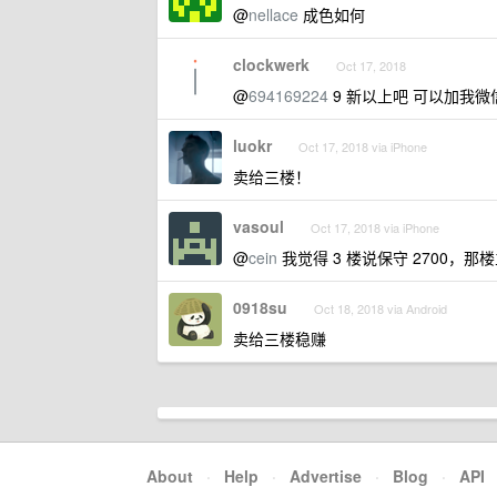
@
nellace
成色如何
clockwerk
Oct 17, 2018
@
694169224
9 新以上吧 可以加我微信
luokr
Oct 17, 2018 via iPhone
卖给三楼！
vasoul
Oct 17, 2018 via iPhone
@
cein
我觉得 3 楼说保守 2700，那楼
0918su
Oct 18, 2018 via Android
卖给三楼稳赚
About
·
Help
·
Advertise
·
Blog
·
API