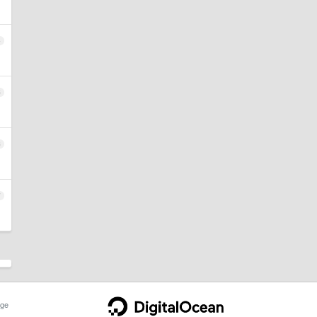
4
5
6
7
ge