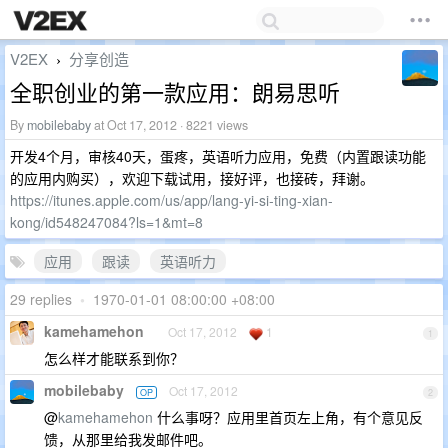
V2EX
分享创造
›
全职创业的第一款应用：朗易思听
By
mobilebaby
at Oct 17, 2012 · 8221 views
开发4个月，审核40天，蛋疼，英语听力应用，免费（内置跟读功能
的应用内购买），欢迎下载试用，接好评，也接砖，拜谢。
https://itunes.apple.com/us/app/lang-yi-si-ting-xian-
kong/id548247084?ls=1&mt=8
应用
跟读
英语听力
29 replies
•
1970-01-01 08:00:00 +08:00
kamehamehon
Oct 17, 2012
1
1
怎么样才能联系到你？
mobilebaby
Oct 17, 2012
OP
2
@
kamehamehon
什么事呀？应用里首页左上角，有个意见反
馈，从那里给我发邮件吧。