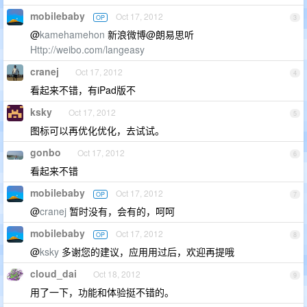
mobilebaby
Oct 17, 2012
OP
3
@
kamehamehon
新浪微博@朗易思听
Http://weibo.com/langeasy
cranej
Oct 17, 2012
4
看起来不错，有iPad版不
ksky
Oct 17, 2012
5
图标可以再优化优化，去试试。
gonbo
Oct 17, 2012
6
看起来不错
mobilebaby
Oct 17, 2012
OP
7
@
cranej
暂时没有，会有的，呵呵
mobilebaby
Oct 17, 2012
OP
8
@
ksky
多谢您的建议，应用用过后，欢迎再提哦
cloud_dai
Oct 18, 2012
9
用了一下，功能和体验挺不错的。