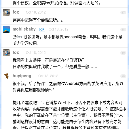
提个建议，全职搞ios开发的话。别做面向大陆的。
fox
Oct 18, 2012
17
冥冥中记得有个静雅思听。。
mobilebaby
Oct 18, 2012
OP
18
@
fox
很多思听，基本都是做podcast电台，呵呵。我们这个是
听力学习应用。
fox
Oct 18, 2012
19
截图看上去很棒，可是最近在学日语TAT
日语的类似软件我收了一个，但是质量一般……
huyipeng
Oct 18, 2012
20
很不错，给了好评！之前做过Android方面的学英语应用，所以
对类似应用都很钟情^-^
提几个建议吧！1. 在链接WIFI下，可否不要强求下载内容即可
收听内容，内容需要下载才能收听这个让人很受限；2. 底部栏排
序中，我的下载放在了首个位置（主位置），我很不理解(个人
猜测这样设计的意图：这可能是由于每个内容只有下载完才能
看，所以将其放在主位置)。我觉得我的下载位置应该移到后