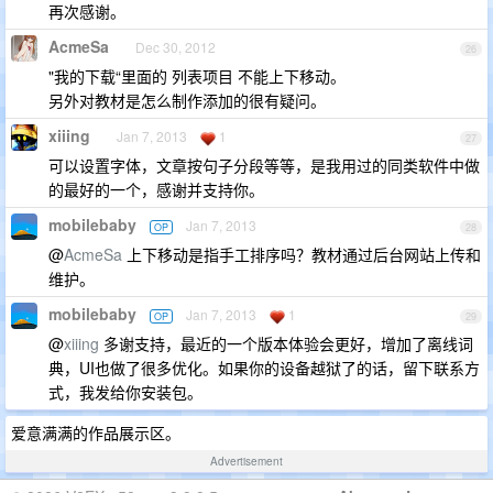
再次感谢。
AcmeSa
Dec 30, 2012
26
"我的下载“里面的 列表项目 不能上下移动。
另外对教材是怎么制作添加的很有疑问。
xiiing
Jan 7, 2013
1
27
可以设置字体，文章按句子分段等等，是我用过的同类软件中做
的最好的一个，感谢并支持你。
mobilebaby
Jan 7, 2013
OP
28
@
AcmeSa
上下移动是指手工排序吗？教材通过后台网站上传和
维护。
mobilebaby
Jan 7, 2013
1
OP
29
@
xiiing
多谢支持，最近的一个版本体验会更好，增加了离线词
典，UI也做了很多优化。如果你的设备越狱了的话，留下联系方
式，我发给你安装包。
爱意满满的作品展示区。
Advertisement