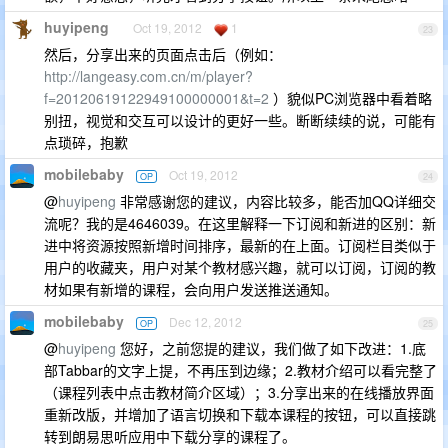
huyipeng
Oct 19, 2012
1
23
然后，分享出来的页面点击后（例如：
http://langeasy.com.cn/m/player?
f=20120619122949100000001&t=2
）貌似PC浏览器中看着略
别扭，视觉和交互可以设计的更好一些。断断续续的说，可能有
点琐碎，抱歉
mobilebaby
Oct 19, 2012
OP
24
@
huyipeng
非常感谢您的建议，内容比较多，能否加QQ详细交
流呢？我的是4646039。在这里解释一下订阅和新进的区别：新
进中将资源按照新增时间排序，最新的在上面。订阅栏目类似于
用户的收藏夹，用户对某个教材感兴趣，就可以订阅，订阅的教
材如果有新增的课程，会向用户发送推送通知。
mobilebaby
Dec 12, 2012
OP
25
@
huyipeng
您好，之前您提的建议，我们做了如下改进：1.底
部Tabbar的文字上提，不再压到边缘；2.教材介绍可以看完整了
（课程列表中点击教材简介区域）；3.分享出来的在线播放界面
重新改版，并增加了语言切换和下载本课程的按钮，可以直接跳
转到朗易思听应用中下载分享的课程了。