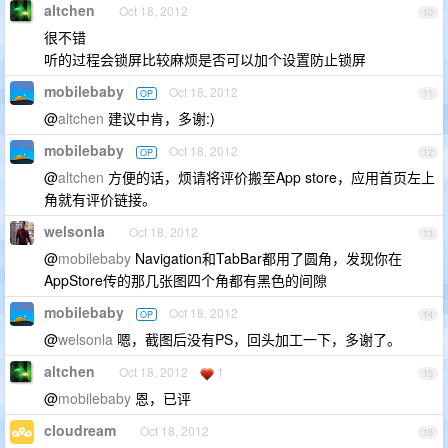
altchen
Oct 18, 2012
10
很不错
听的过程会锁屏比较麻烦是否可以加个设置防止锁屏
mobilebaby
Oct 18, 2012
OP
11
@
altchen
建议中肯，多谢:)
mobilebaby
Oct 18, 2012
OP
12
@
altchen
方便的话，烦请将评价搬至App store，应用首页左上
角就有评价链接。
welsonla
Oct 18, 2012
13
@
mobilebaby
Navigation和TabBar都用了圆角，发现你在
AppStore传的那几张图四个角都有黑色的间隙
mobilebaby
Oct 18, 2012
OP
14
@
welsonla
嗯，截图后没有PS，回头加工一下，多谢了。
altchen
Oct 18, 2012
1
15
@
mobilebaby
恩，已评
cloudream
Oct 18, 2012
16