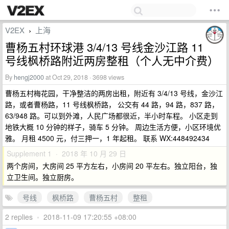
V2EX
上海
›
曹杨五村环球港 3/4/13 号线金沙江路 11
号线枫桥路附近两房整租（个人无中介费）
By
hengj2000
at Oct 29, 2018 · 3698 views
曹杨五村梅花园，干净整洁的两房出租，附近有 3/4/13 号线，金沙江
路，或者曹杨路，11 号线枫桥路， 公交有 44 路，94 路，837 路，
63/948 路。可以到外滩，人民广场都很近，半小时车程。 小区走到
地铁大概 10 分钟的样子，骑车 5 分钟。 周边生活方便，小区环境优
雅。 月租 4500 元，付三押一，1 年起租。 联系 WX:448492434
Supplement 1 · 2018 年 10 月 29 日
两个房间，大房间 25 平方左右，小房间 20 平左右。独立阳台，独
立卫生间。独立厨房。
号线
枫桥路
曹杨五村
整租
2 replies
•
2018-11-09 17:20:55 +08:00