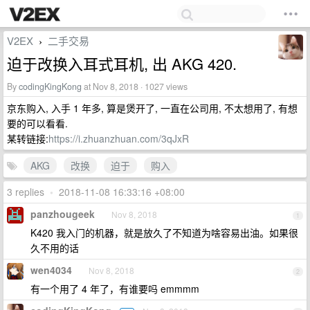
V2EX
二手交易
›
迫于改换入耳式耳机, 出 AKG 420.
By
codingKingKong
at Nov 8, 2018 · 1027 views
京东购入, 入手 1 年多, 算是煲开了, 一直在公司用, 不太想用了, 有想
要的可以看看.
某转链接:
https://i.zhuanzhuan.com/3qJxR
AKG
改换
迫于
购入
3 replies
•
2018-11-08 16:33:16 +08:00
panzhougeek
Nov 8, 2018
1
K420 我入门的机器，就是放久了不知道为啥容易出油。如果很
久不用的话
wen4034
Nov 8, 2018
2
有一个用了 4 年了，有谁要吗 emmmm