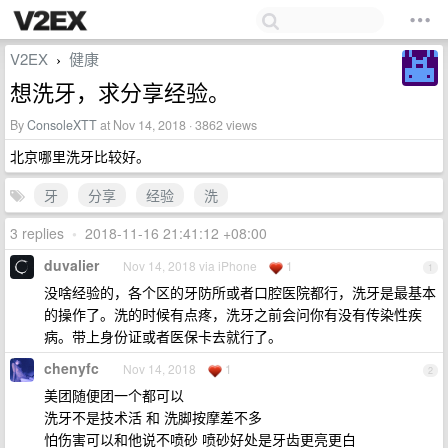
V2EX
健康
›
想洗牙，求分享经验。
By
ConsoleXTT
at Nov 14, 2018 · 3862 views
北京哪里洗牙比较好。
牙
分享
经验
洗
3 replies
•
2018-11-16 21:41:12 +08:00
duvalier
Nov 14, 2018 via iPhone
1
1
没啥经验的，各个区的牙防所或者口腔医院都行，洗牙是最基本
的操作了。洗的时候有点疼，洗牙之前会问你有没有传染性疾
病。带上身份证或者医保卡去就行了。
chenyfc
Nov 14, 2018
1
2
美团随便团一个都可以
洗牙不是技术活 和 洗脚按摩差不多
怕伤害可以和他说不喷砂 喷砂好处是牙齿更亮更白