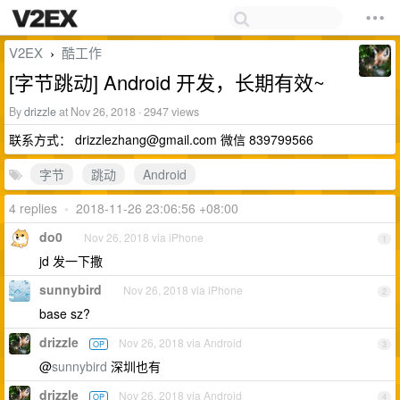
V2EX
酷工作
›
[字节跳动] Android 开发，长期有效~
By
drizzle
at Nov 26, 2018 · 2947 views
联系方式：
drizzlezhang@gmail.com
微信 839799566
字节
跳动
Android
4 replies
•
2018-11-26 23:06:56 +08:00
do0
Nov 26, 2018 via iPhone
1
jd 发一下撒
sunnybird
Nov 26, 2018 via iPhone
2
base sz?
drizzle
Nov 26, 2018 via Android
OP
3
@
sunnybird
深圳也有
drizzle
Nov 26, 2018 via Android
OP
4