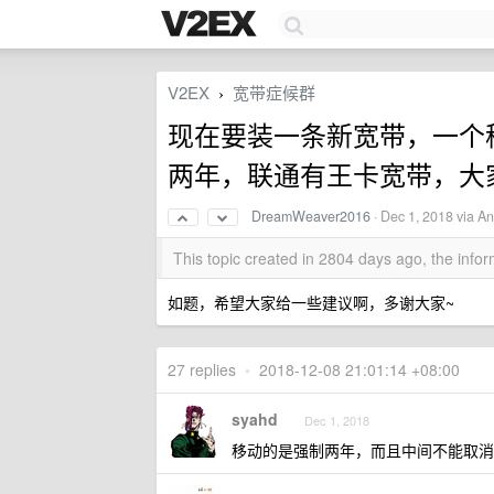
V2EX
宽带症候群
›
现在要装一条新宽带，一个
两年，联通有王卡宽带，大
DreamWeaver2016
·
Dec 1, 2018
via An
This topic created in 2804 days ago, the inf
如题，希望大家给一些建议啊，多谢大家~
27 replies
•
2018-12-08 21:01:14 +08:00
syahd
Dec 1, 2018
移动的是强制两年，而且中间不能取消