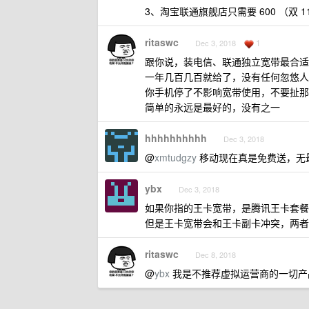
3、淘宝联通旗舰店只需要 600 （双 1
ritaswc
1
Dec 3, 2018
跟你说，装电信、联通独立宽带最合适
一年几百几百就给了，没有任何忽悠人
你手机停了不影响宽带使用，不要扯那
简单的永远是最好的，没有之一
hhhhhhhhhh
Dec 3, 2018
@
xmtudgzy
移动现在真是免费送，无
ybx
Dec 3, 2018
如果你指的王卡宽带，是腾讯王卡套餐永
但是王卡宽带会和王卡副卡冲突，两者
ritaswc
Dec 8, 2018
@
ybx
我是不推荐虚拟运营商的一切产