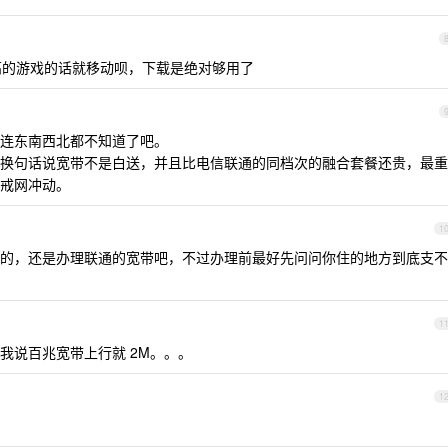
的游戏的话就移动呗，下载是绝对够用了
连东南西北都不知道了吧。
换句话说宽带不是白送，并且比电信联通的同档次的融合套餐还贵，最重
戒网冲动。
1
的，还是办理联通的宽带吧，不过办理前最好先问问你住的地方到底支不
1
我说百兆宽带上行就 2M。。。
1