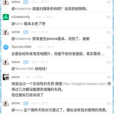
taine
Nov 1, 2012
OP
13
@
clowwindy
就是扫描条形码吧？没找到拍照购。
clowwindy
Nov 1, 2012
14
@
taine
版本太老了吧
taine
Nov 1, 2012
OP
15
@
clowwindy
原来是在iphone版本，找到了，谢谢
Yannis1990
Nov 1, 2012
16
女朋友给你发淘宝地图片，但是不给你发链接，真实需求....
taine
Nov 1, 2012
OP
17
@
Yannis1990
哈哈哈！
asca
Nov 1, 2012
18
淘宝出过一个实验性的东西 图想
http://imagine.taobao.com/
但
用过几次都没能搜到准确的东西。
现在貌似已经关闭了
taine
Nov 1, 2012
OP
19
@
asca
这个我昨天和对方提过了，貌似没有找对使用的场景。