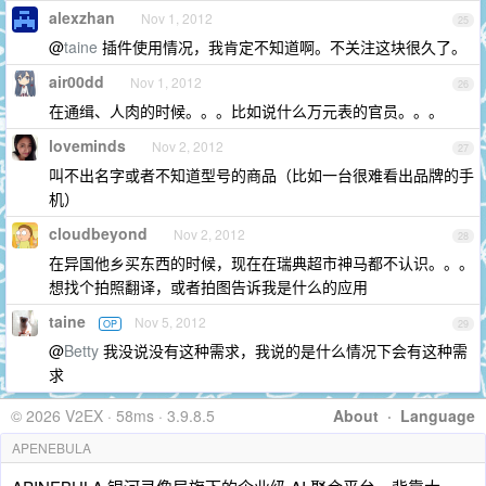
alexzhan
Nov 1, 2012
25
@
taine
插件使用情况，我肯定不知道啊。不关注这块很久了。
air00dd
Nov 1, 2012
26
在通缉、人肉的时候。。。比如说什么万元表的官员。。。
loveminds
Nov 2, 2012
27
叫不出名字或者不知道型号的商品（比如一台很难看出品牌的手
机）
cloudbeyond
Nov 2, 2012
28
在异国他乡买东西的时候，现在在瑞典超市神马都不认识。。。
想找个拍照翻译，或者拍图告诉我是什么的应用
taine
Nov 5, 2012
OP
29
@
Betty
我没说没有这种需求，我说的是什么情况下会有这种需
求
© 2026 V2EX · 58ms · 3.9.8.5
About
·
Language
APENEBULA