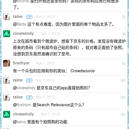
@
shunai
是扫外观还是条形码？类似的条形码应用已经很多
了。
taine
Nov 1, 2012
OP
7
@
Betty
这个有点难度，因为图片里面的单个物品太多了。
clowwindy
Nov 1, 2012
8
上次在超市看到个微波炉，想查下京东的价格，发现没有微波炉
原来的条码（只有超市自己贴的条码），就对着正面拍了张照，
没想到京东竟然准确识别了型号。
firsthym
Nov 1, 2012
9
有一个众包的应用和你的类似： Crowdsource
taine
Nov 1, 2012
OP
10
@
clowwindy
是京东自己的app直接拍照的？
taine
Nov 1, 2012
OP
11
@
firsthym
是Search Relevance这个么？
clowwindy
Nov 1, 2012
12
@
taine
里面有个拍照购的功能