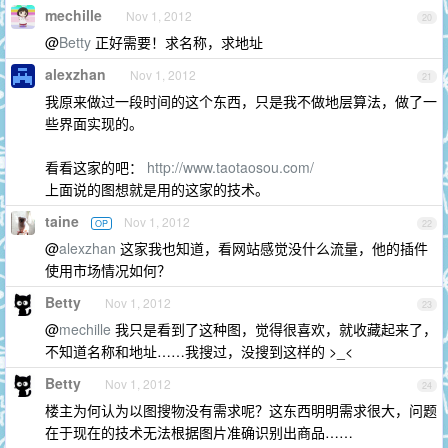
mechille
Nov 1, 2012
20
@
Betty
正好需要！求名称，求地址
alexzhan
Nov 1, 2012
21
我原来做过一段时间的这个东西，只是我不做地层算法，做了一
些界面实现的。
看看这家的吧：
http://www.taotaosou.com/
上面说的图想就是用的这家的技术。
taine
Nov 1, 2012
OP
22
@
alexzhan
这家我也知道，看网站感觉没什么流量，他的插件
使用市场情况如何？
Betty
Nov 1, 2012
23
@
mechille
我只是看到了这种图，觉得很喜欢，就收藏起来了，
不知道名称和地址……我搜过，没搜到这样的 >_<
Betty
Nov 1, 2012
24
楼主为何认为以图搜物没有需求呢？这东西明明需求很大，问题
在于现在的技术无法根据图片准确识别出商品……