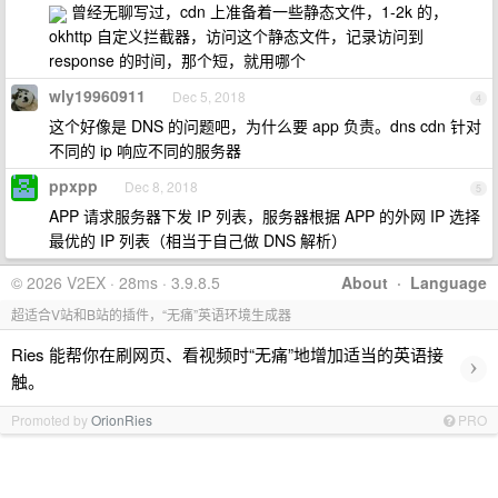
曾经无聊写过，cdn 上准备着一些静态文件，1-2k 的，
okhttp 自定义拦截器，访问这个静态文件，记录访问到
response 的时间，那个短，就用哪个
wly19960911
Dec 5, 2018
4
这个好像是 DNS 的问题吧，为什么要 app 负责。dns cdn 针对
不同的 ip 响应不同的服务器
ppxpp
Dec 8, 2018
5
APP 请求服务器下发 IP 列表，服务器根据 APP 的外网 IP 选择
最优的 IP 列表（相当于自己做 DNS 解析）
© 2026 V2EX · 28ms · 3.9.8.5
About
·
Language
超适合V站和B站的插件，“无痛”英语环境生成器
Ries 能帮你在刷网页、看视频时“无痛”地增加适当的英语接
›
触。
Promoted by
OrionRies
PRO