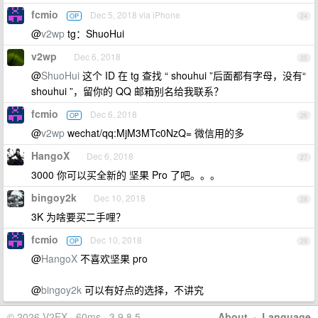
fcmio
Dec 5, 2018 via iPhone
OP
24
@
v2wp
tg：ShuoHui
v2wp
Dec 6, 2018
25
@
ShuoHui
这个 ID 在 tg 查找 “ shouhui ”后面都有字母，没有“
shouhui ”，留你的 QQ 邮箱别名给我联系？
fcmio
Dec 6, 2018
OP
26
@
v2wp
wechat/qq:MjM3MTc0NzQ= 微信用的多
HangoX
Dec 6, 2018
27
3000 你可以买全新的 坚果 Pro 了吧。。。
bingoy2k
Dec 10, 2018
28
3K 为啥要买二手哩？
fcmio
Dec 10, 2018
OP
29
@
HangoX
不喜欢坚果 pro
@
bingoy2k
可以有好点的选择，不讲究
© 2026 V2EX · 60ms · 3.9.8.5
About
·
Language