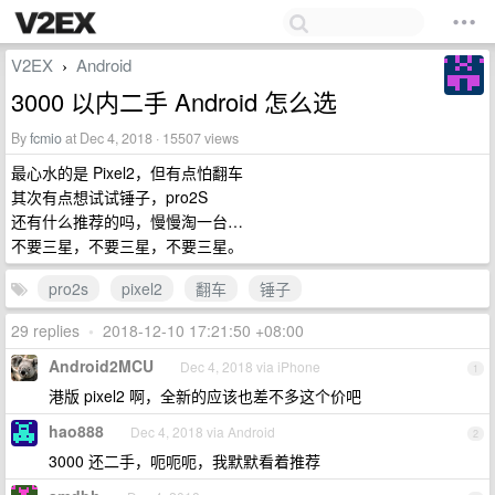
V2EX
Android
›
3000 以内二手 Android 怎么选
By
fcmio
at Dec 4, 2018 · 15507 views
最心水的是 Pixel2，但有点怕翻车
其次有点想试试锤子，pro2S
还有什么推荐的吗，慢慢淘一台…
不要三星，不要三星，不要三星。
pro2s
pixel2
翻车
锤子
29 replies
•
2018-12-10 17:21:50 +08:00
Android2MCU
Dec 4, 2018 via iPhone
1
港版 pixel2 啊，全新的应该也差不多这个价吧
hao888
Dec 4, 2018 via Android
2
3000 还二手，呃呃呃，我默默看着推荐