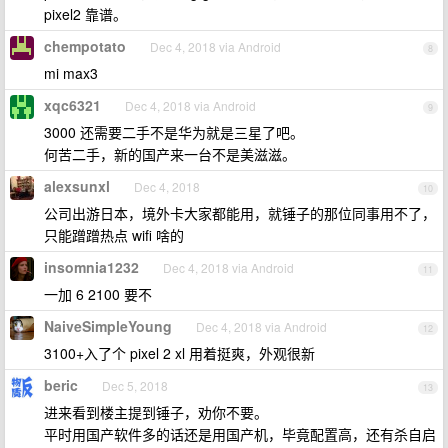
pixel2 靠谱。
chempotato
Dec 4, 2018 via Android
8
mi max3
xqc6321
Dec 4, 2018 via Android
9
3000 还需要二手不是华为就是三星了吧。
何苦二手，新的国产来一台不是美滋滋。
alexsunxl
Dec 4, 2018
10
公司出游日本，境外卡大家都能用，就锤子的那位同事用不了，
只能蹭蹭热点 wifi 啥的
insomnia1232
Dec 4, 2018 via Android
11
一加 6 2100 要不
NaiveSimpleYoung
Dec 4, 2018 via Android
12
3100+入了个 pixel 2 xl 用着挺爽，外观很新
beric
Dec 5, 2018
13
进来看到楼主提到锤子，劝你不要。
平时用国产软件多的话还是用国产机，毕竟配置高，还有杀自启