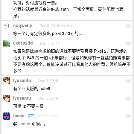
功能，对付流氓有一套。
推荐的话就最近来讲魅族 16th。正常全面屏，硬件配置也满
足。
noqwerty
Dec 5, 2018 via Android
14
等三个月肯定很多出 pixel 3 / 3xl 的......
0x8192dd
Dec 5, 2018
15
如果你是比较需求拍照的话就不要犹豫直接 Pixel 2，玩游戏的
话买个 845 的一加 /小米都行，但是如果你有一丝丝拍照需求都
不要考虑这两个，魅族没试过可以看其他人的推荐，续航嘛差不
多的
lyusantu
Dec 5, 2018
16
有个亚太版的 note8
lyusantu
Dec 5, 2018
17
可惜 lz 不要三桑
fcmio
Dec 5, 2018
OP
18
@
smdbh
别闹。。