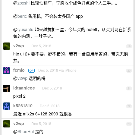
@
zpxshl
比较怕翻车，宁愿收个成色好点的个人二手。。
@
beric
备用机，不会装太多国产 app
@
lyusantu
越来越抗拒三星，今年买的 note9，从买到现在新系
统的内测，一肚子火。
v2wp
Dec 5, 2018
19
htc u12+ 要不要，挺不错的，我有一台自用闲置的，带壳无磨
损。
fcmio
Dec 5, 2018 via iPhone
OP
20
@
v2wp
透明的吗
idtaanlcoe
Dec 5, 2018
21
pixel 2
k5261810
Dec 5, 2018
22
最近 mix2s 6+128 2699 就很香
v2wp
Dec 5, 2018
23
@
ShuoHui
是的