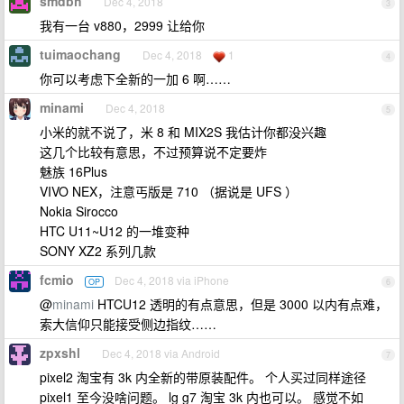
smdbh
Dec 4, 2018
3
我有一台 v880，2999 让给你
tuimaochang
Dec 4, 2018
1
4
你可以考虑下全新的一加 6 啊……
minami
Dec 4, 2018
5
小米的就不说了，米 8 和 MIX2S 我估计你都没兴趣
这几个比较有意思，不过预算说不定要炸
魅族 16Plus
VIVO NEX，注意丐版是 710 （据说是 UFS ）
Nokia Sirocco
HTC U11~U12 的一堆变种
SONY XZ2 系列几款
fcmio
Dec 4, 2018 via iPhone
OP
6
@
minami
HTCU12 透明的有点意思，但是 3000 以内有点难，
索大信仰只能接受侧边指纹……
zpxshl
Dec 4, 2018 via Android
7
pixel2 淘宝有 3k 内全新的带原装配件。 个人买过同样途径
pixel1 至今没啥问题。 lg g7 淘宝 3k 内也可以。 感觉不如