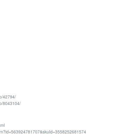
p/42794/
/p/8043104/
tml
em.htm?id=563924781707&skuId=3558252681574